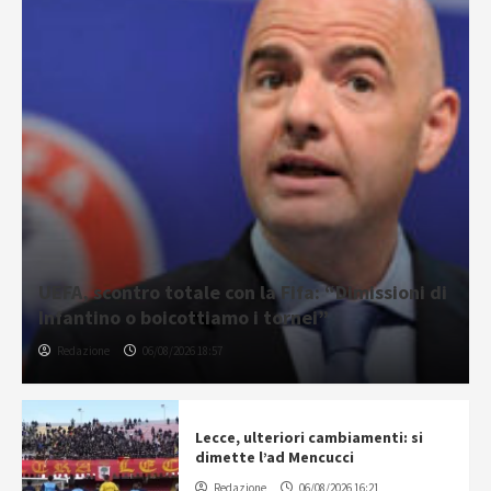
UEFA, scontro totale con la Fifa: “Dimissioni di
Infantino o boicottiamo i tornei”
Redazione
06/08/2026 18:57
Lecce, ulteriori cambiamenti: si
dimette l’ad Mencucci
Redazione
06/08/2026 16:21