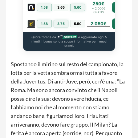
250€
1.58
3.65
5.60
PIÙ INFO
+ 2.000€
GRATIS
2.050€
PIÙ INFO
1.58
3.75
5.50
Quote fornite da
e aggiornate ogni 5
minuti. I bonus sono a scopo informativo per i nuovi
utenti.
Spostando il mirino sul resto del campionato, la
lotta per la vetta sembra ormai tutta a favore
della Juventus. Di anti-Juve, però, ce n’è una: “La
Roma. Ma sono ancora convinto che il Napoli
possa dire la sua: devono avere fiducia, ce
l’abbiamo noi che al momento non stiamo
andando bene, figuriamoci loro. I risultati
arriveranno, devono fare gruppo. Il Milan? La
ferita è ancora aperta (sorride, ndr). Per quanto