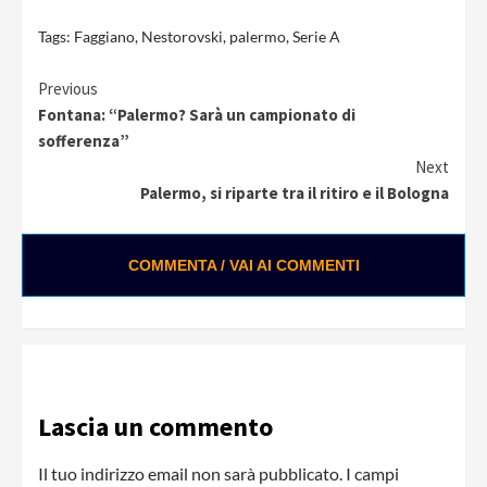
Tags:
Faggiano
,
Nestorovski
,
palermo
,
Serie A
Continue
Previous
Fontana: “Palermo? Sarà un campionato di
Reading
sofferenza”
Next
Palermo, si riparte tra il ritiro e il Bologna
COMMENTA / VAI AI COMMENTI
Lascia un commento
Il tuo indirizzo email non sarà pubblicato.
I campi