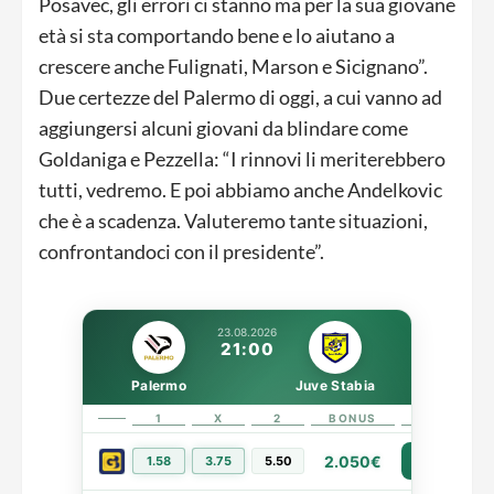
Posavec, gli errori ci stanno ma per la sua giovane
età si sta comportando bene e lo aiutano a
crescere anche Fulignati, Marson e Sicignano”.
Due certezze del Palermo di oggi, a cui vanno ad
aggiungersi alcuni giovani da blindare come
Goldaniga e Pezzella: “I rinnovi li meriterebbero
tutti, vedremo. E poi abbiamo anche Andelkovic
che è a scadenza. Valuteremo tante situazioni,
confrontandoci con il presidente”.
23.08.2026
21:00
Palermo
Juve Stabia
1
X
2
BONUS
LINK
2.050€
1.58
3.75
5.50
PIÙ INFO