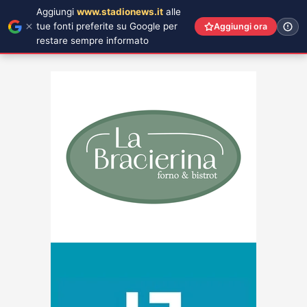
Aggiungi
www.stadionews.it
alle
tue fonti preferite su Google per
Aggiungi ora
restare sempre informato