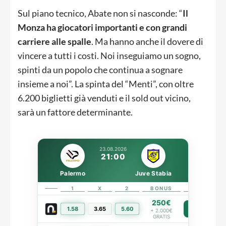
Sul piano tecnico, Abate non si nasconde: “
Il
Monza ha giocatori importanti e con grandi
carriere alle spalle
. Ma hanno anche il dovere di
vincere a tutti i costi. Noi inseguiamo un sogno,
spinti da un popolo che continua a sognare
insieme a noi”. La spinta del “Menti”, con oltre
6.200 biglietti già venduti e il sold out vicino,
sarà un fattore determinante.
23.08.2026
21:00
Palermo
Juve Stabia
1
X
2
BONUS
LINK
250€
1.58
3.65
5.60
PIÙ INFO
+ 2.000€
GRATIS