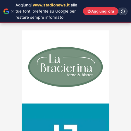
Aggiungi
www.stadionews.it
alle
tue fonti preferite su Google per
Aggiungi ora
restare sempre informato