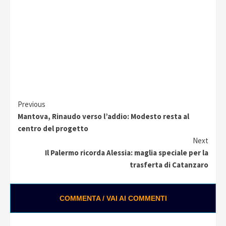
Continue
Previous
Mantova, Rinaudo verso l’addio: Modesto resta al
Reading
centro del progetto
Next
Il Palermo ricorda Alessia: maglia speciale per la
trasferta di Catanzaro
COMMENTA / VAI AI COMMENTI