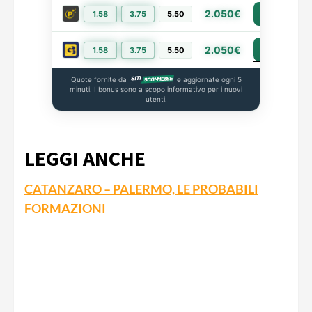
2.050€
1.58
3.75
5.50
PIÙ INFO
2.050€
PIÙ INFO
1.58
3.75
5.50
Quote fornite da
e aggiornate ogni 5
minuti. I bonus sono a scopo informativo per i nuovi
utenti.
LEGGI ANCHE
CATANZARO – PALERMO, LE PROBABILI
FORMAZIONI