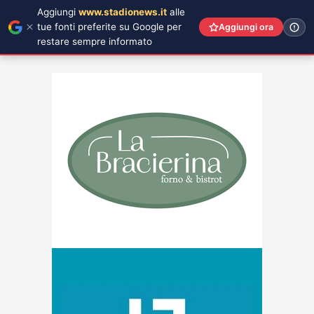
Aggiungi
www.stadionews.it
alle
tue fonti preferite su Google per
Aggiungi ora
restare sempre informato