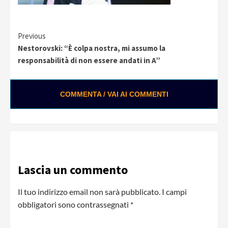
Continue
Previous
Nestorovski: “È colpa nostra, mi assumo la
Reading
responsabilità di non essere andati in A”
COMMENTA / VAI AI COMMENTI
0:01 / 0:28
Loading ads...
Lascia un commento
Il tuo indirizzo email non sarà pubblicato.
I campi
obbligatori sono contrassegnati
*