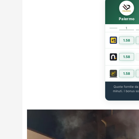
Palermo
1
1.58
1.58
1.58
Quote fornite d
minuti. I bonus s