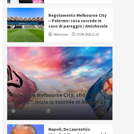
Regolamento Melbourne City
– Palermo: cosa succede in
caso di pareggio / Amichevole
Redazione
07/08/2026 11:22
Palermo e Melbourne City, sfida tra
“cugini”: inizia la tournée in Australia
Gabriele Cavallaro
07/08/2026 06:30
Napoli, De Laurentiis: