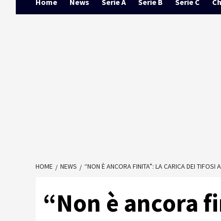
Home
News
Serie A
Serie B
Serie C
Ch
HOME
NEWS
“NON È ANCORA FINITA”: LA CARICA DEI TIFOSI
“Non è ancora fin