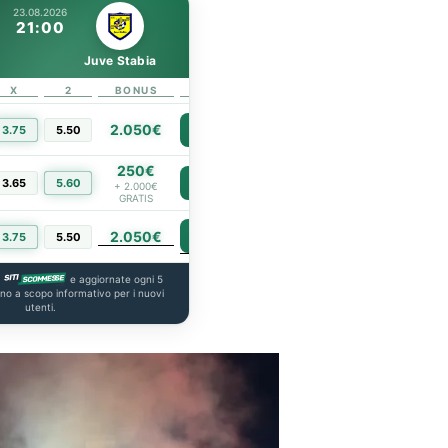
23.08.2026
21:00
Juve Stabia
X
2
BONUS
LINK
2.050€
3.75
5.50
PIÙ INFO
250€
3.65
5.60
PIÙ INFO
+ 2.000€
GRATIS
2.050€
PIÙ INFO
3.75
5.50
a
e aggiornate ogni 5
ono a scopo informativo per i nuovi
utenti.