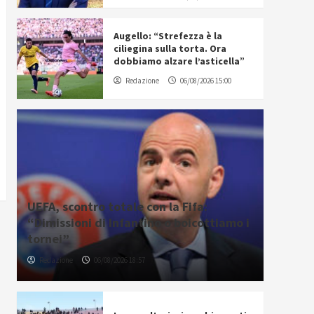
Augello: “Strefezza è la
ciliegina sulla torta. Ora
dobbiamo alzare l’asticella”
Redazione
06/08/2026 15:00
UEFA, scontro totale con la Fifa:
“Dimissioni di Infantino o boicottiamo i
tornei”
Redazione
06/08/2026 18:57