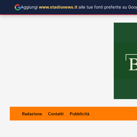
Aggiungi
www.stadionews.it
alle tue fonti preferite su Go
Skip
Redazione
Contatti
Pubblicità
to
content