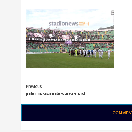
Continue
Previous
palermo-acireale-curva-nord
Reading
COMMENTA