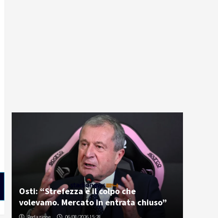
Osti: “Strefezza è il colpo che
volevamo. Mercato in entrata chiuso”
Redazione
06/08/2026 15:28