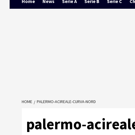
Home
News
Serie A
Serie B
Serie C
Ch
HOME
PALERMO-ACIREALE-CURVA-NORD
palermo-acireal