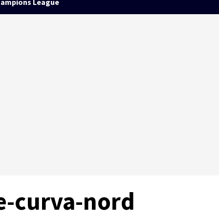
ampions League
e-curva-nord