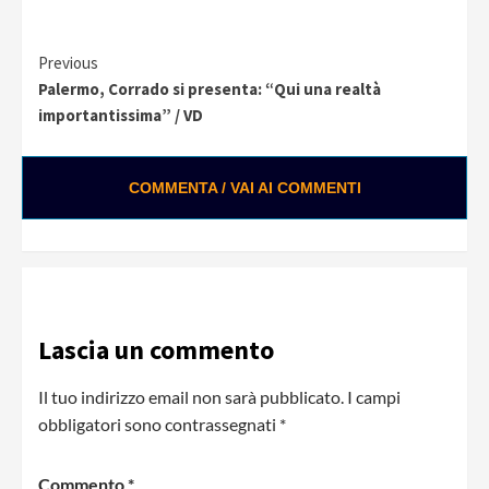
Continue
Previous
Palermo, Corrado si presenta: “Qui una realtà
Reading
importantissima” / VD
COMMENTA / VAI AI COMMENTI
Lascia un commento
Il tuo indirizzo email non sarà pubblicato.
I campi
obbligatori sono contrassegnati
*
Commento
*