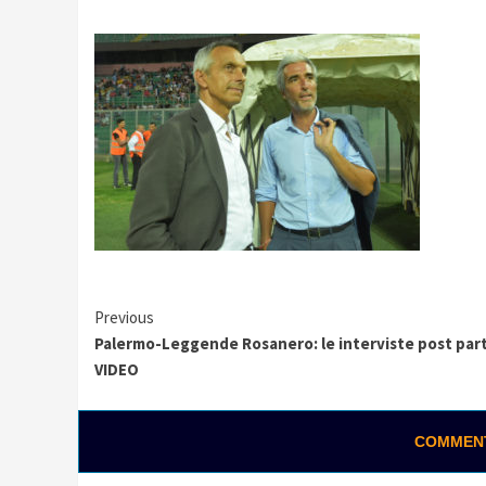
Continue
Previous
Palermo-Leggende Rosanero: le interviste post part
Reading
VIDEO
COMMENTA
0:01 / 0:28