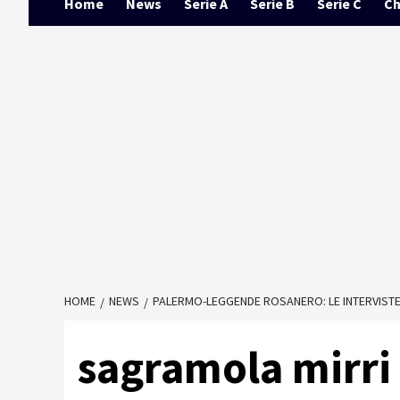
Home
News
Serie A
Serie B
Serie C
Ch
HOME
NEWS
PALERMO-LEGGENDE ROSANERO: LE INTERVISTE 
sagramola mirri