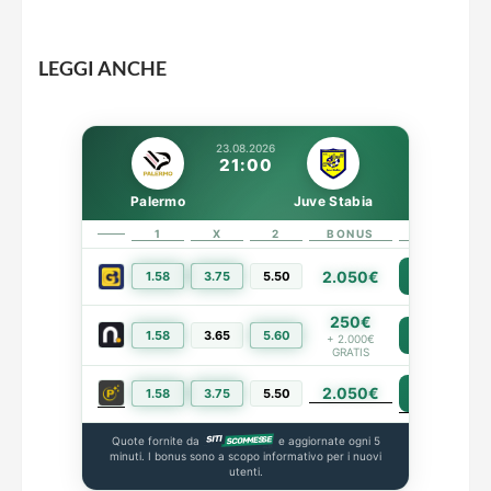
LEGGI ANCHE
23.08.2026
21:00
Palermo
Juve Stabia
1
X
2
BONUS
LINK
2.050€
1.58
3.75
5.50
PIÙ INFO
250€
1.58
3.65
5.60
PIÙ INFO
+ 2.000€
GRATIS
2.050€
PIÙ INFO
1.58
3.75
5.50
Quote fornite da
e aggiornate ogni 5
minuti. I bonus sono a scopo informativo per i nuovi
utenti.