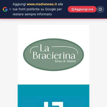
Aggiungi
www.stadionews.it
alle
tue fonti preferite su Google per
Aggiungi ora
restare sempre informato