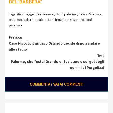
DEL “BARBERA”
Tags:
ilicic leggende rosanero
,
ilicic palermo
,
news Palermo
,
palermo
,
palermo calcio
,
toni leggende rosanero
,
toni
palermo
Continue
Previous
Caso Miccoli, il sindaco Orlando decide di non andare
Reading
allo stadio
Next
Palermo, che festa! Grande entusiasmo e sei gol degli
uomini di Pergolizzi
COMMENTA / VAI AI COMMENTI