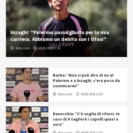
Inzaghi: “Palermo passo giusto per la mia
carriera. Abbiamo un debito con i tifosi”
Redazione
09/08/2026 07:24
Barba: “Non si può dire di no al
Palermo e a Inzaghi, c’era poco da
convincermi”
Redazione
09/08/2026 12:02
Ranocchia: “C’è voglia di rifarsi. In
caso di A taglierò i capelli quasi a
zero”
Redazione
09/08/2026 12:05