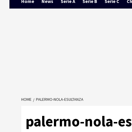
Home
News
Serie A
Serie B
Serie C
Ch
HOME
PALERMO-NOLA-ESULTANZA
palermo-nola-es