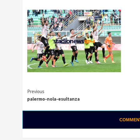
Continue
Previous
palermo-nola-esultanza
Reading
COMMENTA