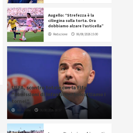
Augello: “Strefezza è la
ciliegina sulla torta. Ora
dobbiamo alzare l’asticella”
Redazione
06/08/2026 15:00
UEFA, scontro totale con la Fifa:
“Dimissioni di Infantino o boicottiamo i
tornei”
Redazione
06/08/2026 18:57