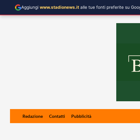
Aggiungi
www.stadionews.it
alle tue fonti preferite su Go
Skip
Redazione
Contatti
Pubblicità
to
content