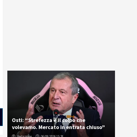
Osti: “Strefezza è il colpo che
volevamo. Mercato in entrata chiuso”
Redazione
06/08/2026 15:28