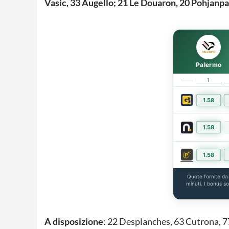
Vasic, 33 Augello; 21 Le Douaron, 20 Pohjanpa
Palermo
1
1.58
1.58
1.58
Quote fornite d
minuti. I bonus s
A disposizione
: 22 Desplanches, 63 Cutrona, 7