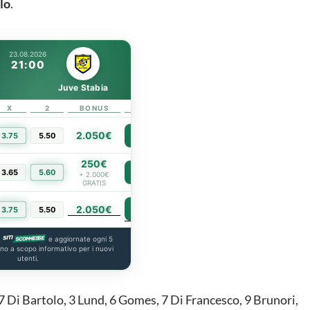
lo
.
23.08.2026
21:00
Juve Stabia
X
2
BONUS
LINK
2.050€
3.75
5.50
PIÙ INFO
250€
3.65
5.60
PIÙ INFO
+ 2.000€
GRATIS
2.050€
PIÙ INFO
3.75
5.50
a
e aggiornate ogni 5
ono a scopo informativo per i nuovi
utenti.
7 Di Bartolo, 3 Lund, 6 Gomes, 7 Di Francesco, 9 Brunori,