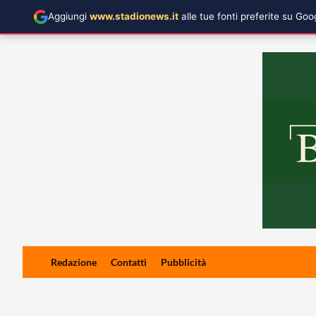
Aggiungi
www.stadionews.it
alle tue fonti preferite su Go
Skip
Redazione
Contatti
Pubblicità
to
content