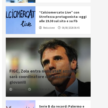
“Calciomercato Live” con
Strefezza protagonista: oggi
alle 19.30 sul sito e su Fb
Redazione
06/08/2026 06:45
FIGC, Zola entra nello staff azzurro:
sarà coordinatore delle nazionali
giovanili
Redazione
05/08/2026 16:31
Serie B da record: Palermo e