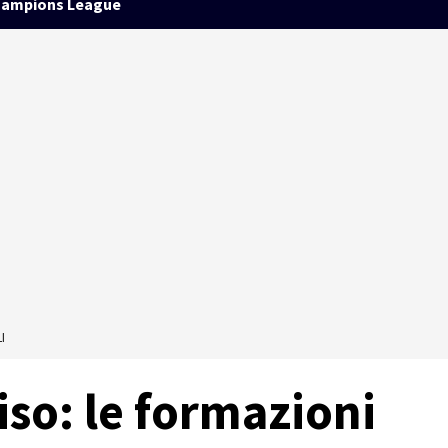
ampions League
I
so: le formazioni