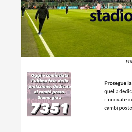
FOT
Prosegue l
quella dedic
rinnovate me
cambi posto