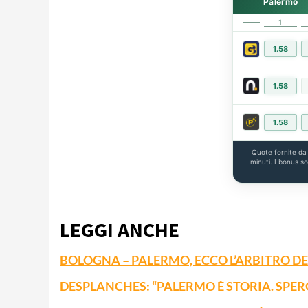
Palermo
1
1.58
1.58
1.58
Quote fornite d
minuti. I bonus s
LEGGI ANCHE
BOLOGNA – PALERMO, ECCO L’ARBITRO D
DESPLANCHES: “PALERMO È STORIA. SPER