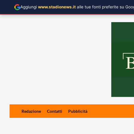
Aggiungi
www.stadionews.it
alle tue fonti preferite su Go
Skip
Redazione
Contatti
Pubblicità
to
content