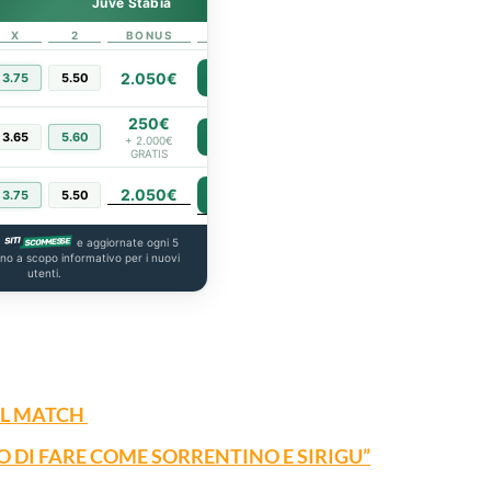
Juve Stabia
X
2
BONUS
LINK
2.050€
3.75
5.50
PIÙ INFO
250€
3.65
5.60
PIÙ INFO
+ 2.000€
GRATIS
2.050€
PIÙ INFO
3.75
5.50
a
e aggiornate ogni 5
ono a scopo informativo per i nuovi
utenti.
EL MATCH
O DI FARE COME SORRENTINO E SIRIGU”