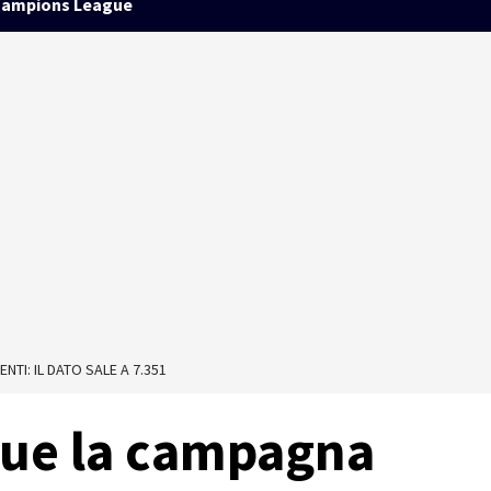
ampions League
I: IL DATO SALE A 7.351
gue la campagna