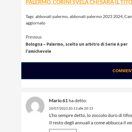
PALERMO, CORINI SVELA CHI SARÀ IL TIT
Tags:
abbonati palermo
,
abbonati palermo 2023 2024
,
Cam
aggiornato
Continue
Previous
Bologna – Palermo, scelto un arbitro di Serie A per
Reading
l’amichevole
COMMENTA
Mario 61
ha detto:
20/07/2023 20:13 alle 20:13
L’ho sempre detto, lo zoccolo duro di tifo
Il resto degli annuali a come abbucca il ven