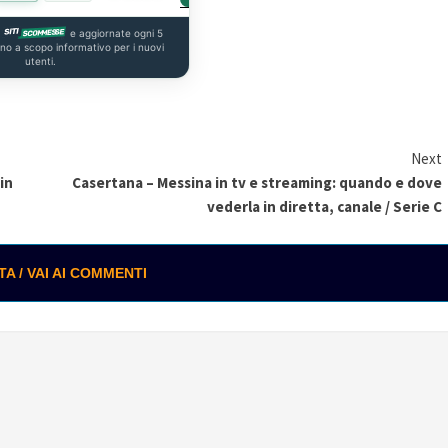
a
e aggiornate ogni 5
ono a scopo informativo per i nuovi
utenti.
Next
in
Casertana – Messina in tv e streaming: quando e dove
vederla in diretta, canale / Serie C
 / VAI AI COMMENTI