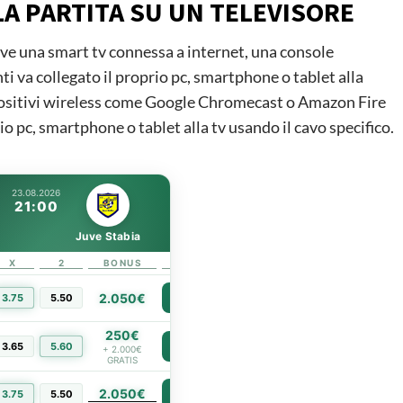
LA PARTITA SU UN TELEVISORE
ve una smart tv connessa a internet, una console
nti va collegato il proprio pc, smartphone o tablet alla
ispositivi wireless come Google Chromecast o Amazon Fire
io pc, smartphone o tablet alla tv usando il cavo specifico.
23.08.2026
21:00
Juve Stabia
X
2
BONUS
LINK
2.050€
3.75
5.50
PIÙ INFO
250€
3.65
5.60
PIÙ INFO
+ 2.000€
GRATIS
2.050€
PIÙ INFO
3.75
5.50