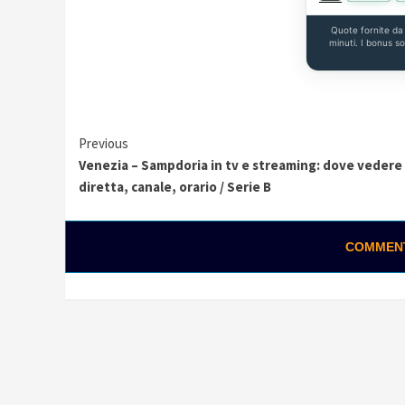
Quote fornite d
minuti. I bonus s
Continue
Previous
Venezia – Sampdoria in tv e streaming: dove vedere 
Reading
diretta, canale, orario / Serie B
COMMENTA