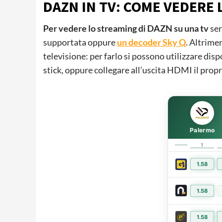
DAZN IN TV: COME VEDERE 
Per vedere lo streaming di DAZN su una tv
ser
supportata oppure
un decoder Sky Q
. Altrime
televisione: per farlo si possono utilizzare d
stick, oppure collegare all’uscita HDMI il propr
Palermo
1
1.58
1.58
1.58