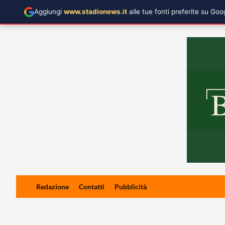
Aggiungi
www.stadionews.it
alle tue fonti preferite su Go
Skip
Redazione
Contatti
Pubblicità
to
content