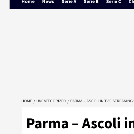
Home
News
Serie A
Serie B
Serie C
Ch
HOME
UNCATEGORIZED
PARMA – ASCOLI IN TV E STREAMING:
Parma – Ascoli i