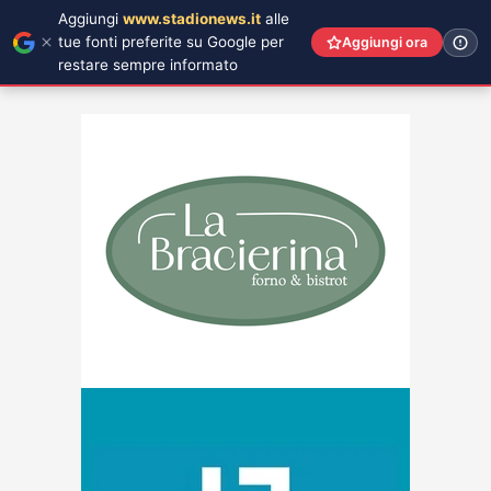
Aggiungi
www.stadionews.it
alle
tue fonti preferite su Google per
Aggiungi ora
restare sempre informato