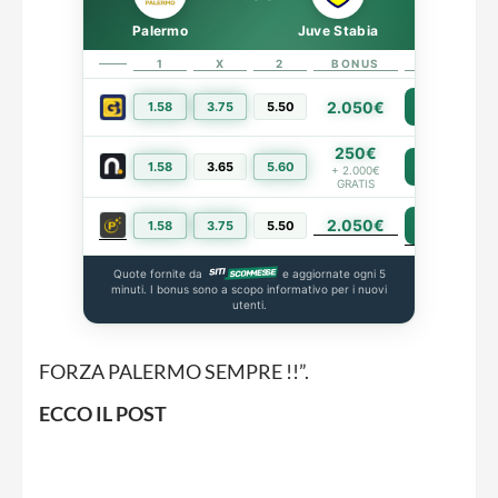
Palermo
Juve Stabia
1
X
2
BONUS
LINK
2.050€
1.58
3.75
5.50
PIÙ INFO
250€
1.58
3.65
5.60
PIÙ INFO
+ 2.000€
GRATIS
2.050€
PIÙ INFO
1.58
3.75
5.50
Quote fornite da
e aggiornate ogni 5
minuti. I bonus sono a scopo informativo per i nuovi
utenti.
FORZA PALERMO SEMPRE !!”.
ECCO IL POST