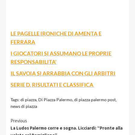
LE PAGELLE IRONICHE DI AMENTA E
FERRARA
I GIOCATORI SI ASSUMANO LE PROPRIE
RESPONSABILITA’
IL SAVOIA SI ARRABBIA CON GLI ARBITRI
SERIE D, RISULTATI E CLASSIFICA
Tags:
di piazza
,
Di Piazza Palermo
,
di piazza palermo post
,
news di piazza
Continue
Previous
La Ludos Palermo corre e sogna. Licciardi: “Pronte alla
Reading