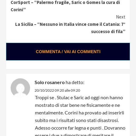
CorSport – “Palermo fragile, Saric o Gomes la cura di
Reading
Corini”
Next
La Sicilia – “Nessuno in Italia vince come il Catania: 7°
successo di fila”
COMMENTA / VAI AI COMMENTI
Solo rosanero
ha detto:
20/10/2022 09:20 alle 09:20
Troppi se . Stulac e Saric ad oggi non hanno
mostrato di star bene ne fisicamente e ne
mentalmente. Corini ha provato ad inserirli
subito ma i risultati sono stati disastrosi.
Adesso occorre far legna e punti . Dovranno
essere i due a dimostrare di meritare il