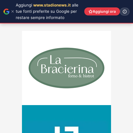
Aggiungi
www.stadionews.it
alle
tue fonti preferite su Google per
Aggiungi ora
restare sempre informato