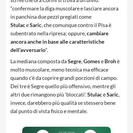
“confermare la diga muscolare e lasciare ancora
in panchina due pezzi pregiati come
Stulac
e
Saric
, che comunque contro il Pisa è
subentrato nella ripresa; oppure,
cambiare
ancora anche in base alle caratteristiche
dell’avversario
“.
La mediana composta da
Segre
,
Gomes
e
Broh
è
molto muscolare, meno tecnica ma efficace
quando c’è da coprire grandi porzioni di campo.
Dei tre è Segre quello più offensivo, mentre gli
altri due rimangono più ‘bloccati’.
Stulac
e
Saric
,
invece, darebbero più qualità se stessero bene
dal punto di vista fisico e mentale.
23.08.2026