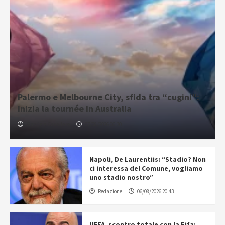
Palermo e Melbourne City, sfida tra “cugini”:
inizia la tournée in Australia
Gabriele Cavallaro
07/08/2026 06:30
Napoli, De Laurentiis: “Stadio? Non
ci interessa del Comune, vogliamo
uno stadio nostro”
Redazione
06/08/2026 20:43
UEFA, scontro totale con la Fifa: