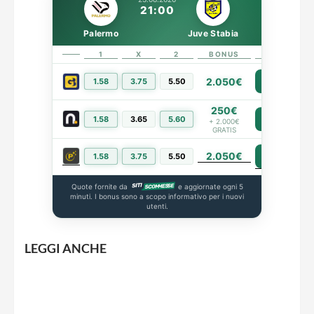
21:00
Palermo
Juve Stabia
1
X
2
BONUS
LINK
2.050€
1.58
3.75
5.50
PIÙ INFO
250€
1.58
3.65
5.60
PIÙ INFO
+ 2.000€
GRATIS
2.050€
PIÙ INFO
1.58
3.75
5.50
Quote fornite da
e aggiornate ogni 5
minuti. I bonus sono a scopo informativo per i nuovi
utenti.
LEGGI ANCHE