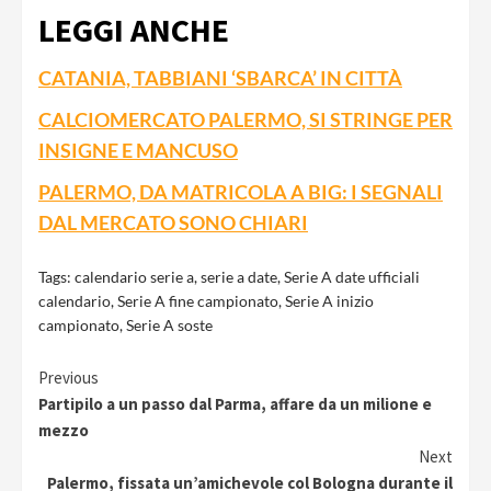
LEGGI ANCHE
CATANIA, TABBIANI ‘SBARCA’ IN CITTÀ
CALCIOMERCATO PALERMO, SI STRINGE PER
INSIGNE E MANCUSO
PALERMO, DA MATRICOLA A BIG: I SEGNALI
DAL MERCATO SONO CHIARI
Tags:
calendario serie a
,
serie a date
,
Serie A date ufficiali
calendario
,
Serie A fine campionato
,
Serie A inizio
campionato
,
Serie A soste
Continue
Previous
Partipilo a un passo dal Parma, affare da un milione e
Reading
mezzo
Next
Palermo, fissata un’amichevole col Bologna durante il