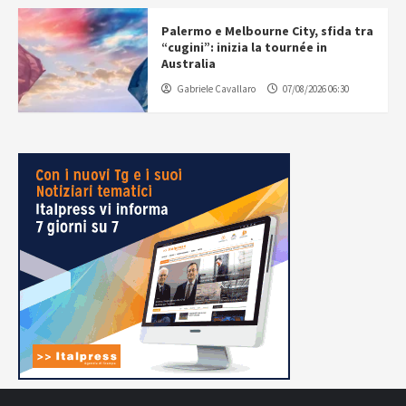
Palermo e Melbourne City, sfida tra
“cugini”: inizia la tournée in
Australia
Gabriele Cavallaro
07/08/2026 06:30