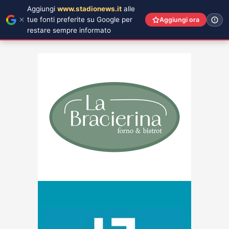
Aggiungi
www.stadionews.it
alle
tue fonti preferite su Google per
Aggiungi ora
restare sempre informato