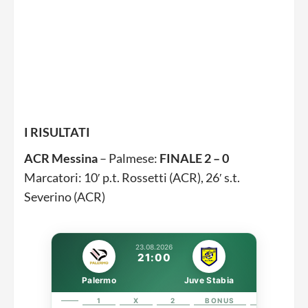
I RISULTATI
ACR Messina
– Palmese:
FINALE 2 – 0
Marcatori: 10′ p.t. Rossetti (ACR), 26′ s.t.
Severino (ACR)
23.08.2026
21:00
Palermo
Juve Stabia
1
X
2
BONUS
LINK