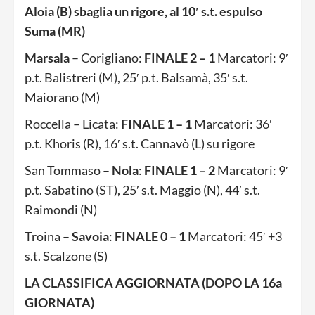
Aloia (B) sbaglia un rigore, al 10′ s.t. espulso
Suma (MR)
Marsala
– Corigliano:
FINALE
2 – 1
Marcatori: 9′
p.t. Balistreri (M), 25′ p.t. Balsamà, 35′ s.t.
Maiorano (M)
Roccella – Licata:
FINALE 1 – 1
Marcatori: 36′
p.t. Khoris (R), 16′ s.t. Cannavò (L) su rigore
San Tommaso –
Nola
:
FINALE 1 – 2
Marcatori: 9′
p.t. Sabatino (ST), 25′ s.t. Maggio (N), 44′ s.t.
Raimondi (N)
Troina –
Savoia
:
FINALE
0 – 1
Marcatori: 45′ +3
s.t. Scalzone (S)
LA CLASSIFICA AGGIORNATA (DOPO LA 16a
GIORNATA)