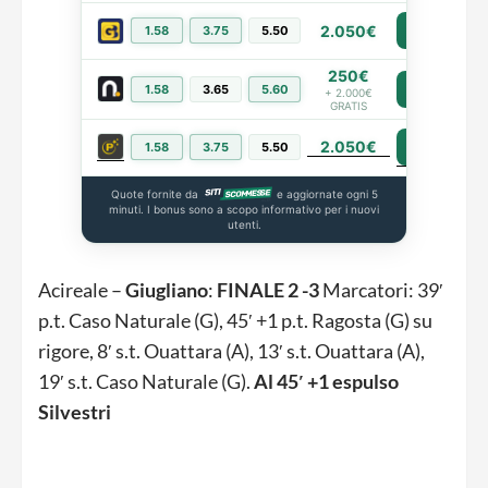
2.050€
1.58
3.75
5.50
PIÙ INFO
250€
1.58
3.65
5.60
PIÙ INFO
+ 2.000€
GRATIS
2.050€
PIÙ INFO
1.58
3.75
5.50
Quote fornite da
e aggiornate ogni 5
minuti. I bonus sono a scopo informativo per i nuovi
utenti.
Acireale –
Giugliano
:
FINALE
2 -3
Marcatori: 39′
p.t. Caso Naturale (G), 45′ +1 p.t. Ragosta (G) su
rigore, 8′ s.t. Ouattara (A), 13′ s.t. Ouattara (A),
19′ s.t. Caso Naturale (G).
Al 45′ +1 espulso
Silvestri