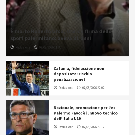
È morto Roberto Urso, storica firma dello
sport palermitano: aveva 81 anni
Redazione
08/08/2026 11:36
Catania, fideiussione non
depositata: rischio
penalizzazione?
Redazione
07/08/2026 22:02
Nazionale, promozione per l’ex
Palermo Favo: è il nuovo tecnico
dell’Italia U19
Redazione
07/08/2026 20:12