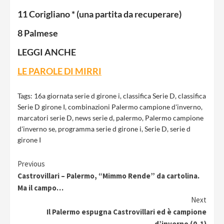
11 Corigliano * (una partita da recuperare)
8 Palmese
LEGGI ANCHE
LE PAROLE DI MIRRI
Tags:
16a giornata serie d girone i
,
classifica Serie D
,
classifica
Serie D girone I
,
combinazioni Palermo campione d'inverno
,
marcatori serie D
,
news serie d
,
palermo
,
Palermo campione
d'inverno se
,
programma serie d girone i
,
Serie D
,
serie d
girone I
Continue
Previous
Castrovillari – Palermo, “Mimmo Rende” da cartolina.
Reading
Ma il campo…
Next
Il Palermo espugna Castrovillari ed è campione
d’inverno (0-1)