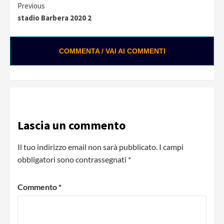
Continue
Previous
stadio Barbera 2020 2
Reading
COMMENTA / VAI AI COMMENTI
0:01 / 0:28
Loading ads...
Lascia un commento
Il tuo indirizzo email non sarà pubblicato.
I campi
obbligatori sono contrassegnati
*
Commento
*