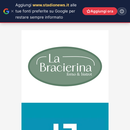
Aggiungi
www.stadionews.it
alle
tue fonti preferite su Google per
Aggiungi ora
restare sempre informato