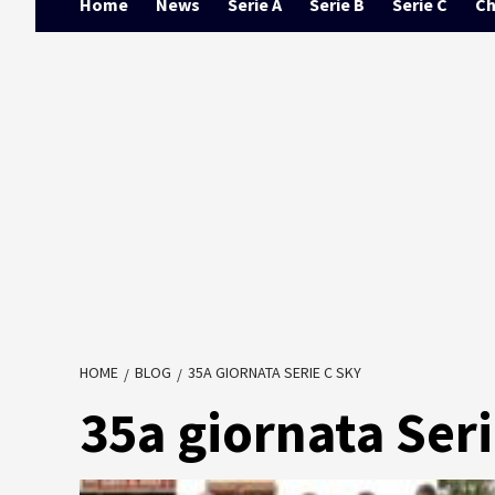
Home
News
Serie A
Serie B
Serie C
Ch
HOME
BLOG
35A GIORNATA SERIE C SKY
35a giornata Ser