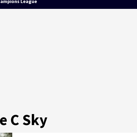
ampions League
ie C Sky