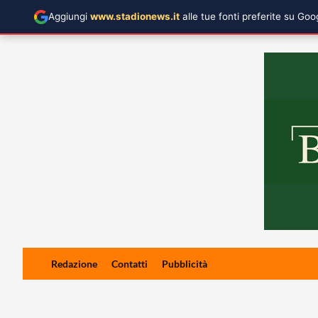
Aggiungi
www.stadionews.it
alle tue fonti preferite su Go
Skip
Redazione
Contatti
Pubblicità
to
content