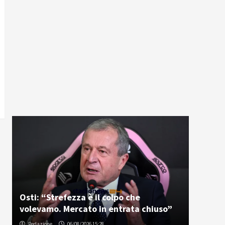
Osti: “Strefezza è il colpo che
volevamo. Mercato in entrata chiuso”
Redazione
06/08/2026 15:28