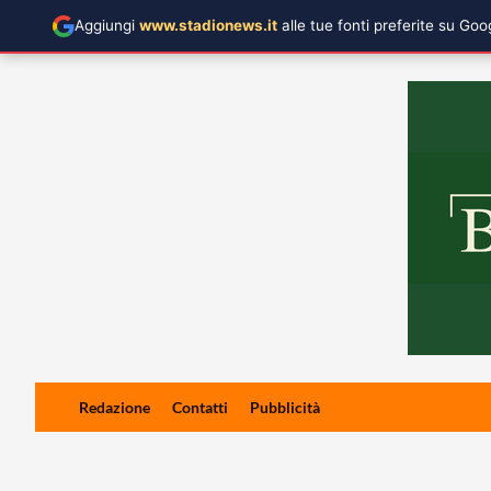
Aggiungi
www.stadionews.it
alle tue fonti preferite su Go
Skip
Redazione
Contatti
Pubblicità
to
content