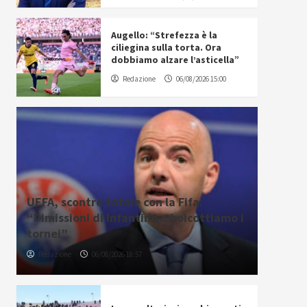
Augello: “Strefezza è la
ciliegina sulla torta. Ora
dobbiamo alzare l’asticella”
Redazione
06/08/2026 15:00
UEFA, scontro totale con la Fifa:
“Dimissioni di Infantino o boicottiamo i
tornei”
Redazione
06/08/2026 18:57