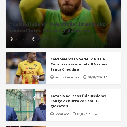
“Calcio italiano” in Australia: Juventus ko
contro l’Inter. Adesso c’è il Palermo
Redazione
08/08/2026 16:09
Calciomercato Serie B: Pisa e
Catanzaro scatenati. Il Verona
tenta Cheddira
Andrea Cirrincione
08/08/2026 11:53
Catania nel caos fideiussione:
Longo debutta con soli 15
giocatori
Redazione
08/08/2026 11:43