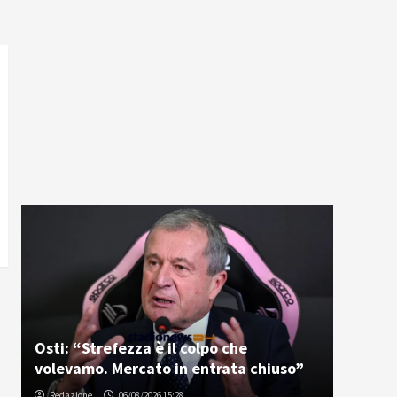
Osti: “Strefezza è il colpo che
volevamo. Mercato in entrata chiuso”
Redazione
06/08/2026 15:28