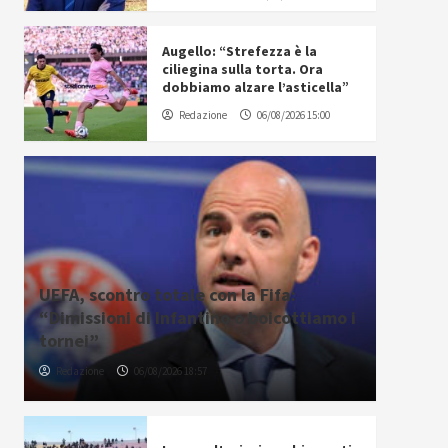
Augello: “Strefezza è la
ciliegina sulla torta. Ora
dobbiamo alzare l’asticella”
Redazione
06/08/2026 15:00
UEFA, scontro totale con la Fifa:
“Dimissioni di Infantino o boicottiamo i
tornei”
Redazione
06/08/2026 18:57