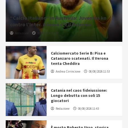
“Calcio italiano” in Australia: Juventus ko
contro l’Inter. Adesso c’è il Palermo
Redazione
08/08/2026 16:09
Calciomercato Serie B: Pisa e
Catanzaro scatenati. Il Verona
tenta Cheddira
Andrea Cirrincione
08/08/2026 11:53
Catania nel caos fideiussione:
Longo debutta con soli 15
giocatori
Redazione
08/08/2026 11:43
È morto Roberto Urso, storica