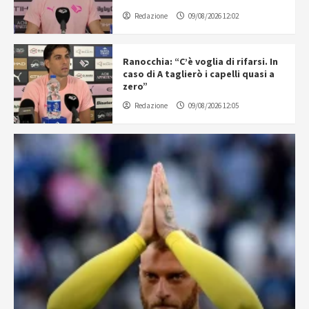
Redazione
09/08/2026 12:02
Ranocchia: “C’è voglia di rifarsi. In
caso di A taglierò i capelli quasi a
zero”
Redazione
09/08/2026 12:05