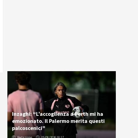
Inzaghi: “L’accoglienza a Perth mi ha
emozionato. Il Palermo merita questi
palcoscenici”
Redazione
05/08/2026 18:17