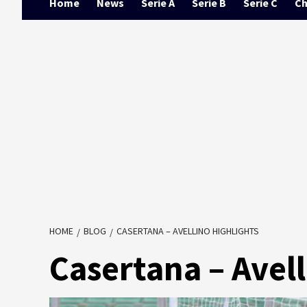
Home
News
Serie A
Serie B
Serie C
Ch
HOME
BLOG
CASERTANA – AVELLINO HIGHLIGHTS
Casertana – Avell