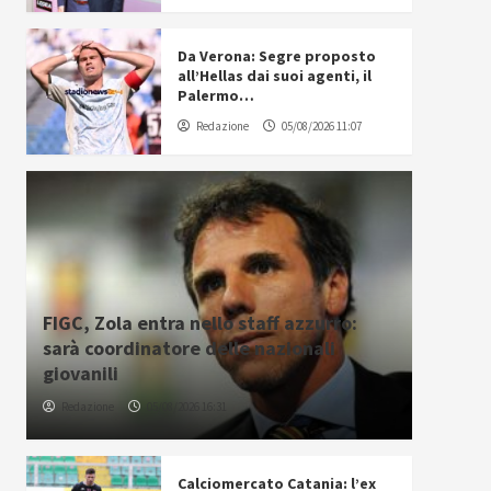
Da Verona: Segre proposto
all’Hellas dai suoi agenti, il
Palermo…
Redazione
05/08/2026 11:07
FIGC, Zola entra nello staff azzurro:
sarà coordinatore delle nazionali
giovanili
Redazione
05/08/2026 16:31
Calciomercato Catania: l’ex