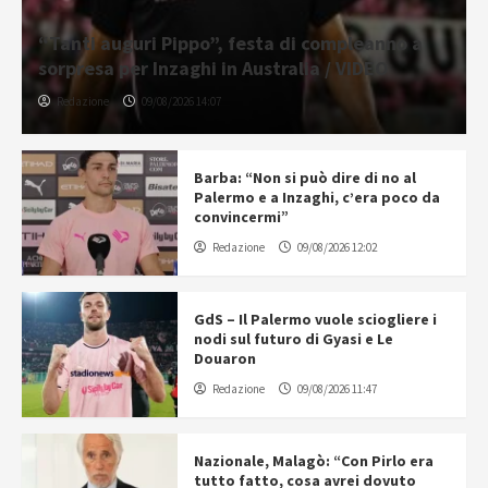
“Tanti auguri Pippo”, festa di compleanno a
sorpresa per Inzaghi in Australia / VIDEO
Redazione
09/08/2026 14:07
Barba: “Non si può dire di no al
Palermo e a Inzaghi, c’era poco da
convincermi”
Redazione
09/08/2026 12:02
GdS – Il Palermo vuole sciogliere i
nodi sul futuro di Gyasi e Le
Douaron
Redazione
09/08/2026 11:47
Nazionale, Malagò: “Con Pirlo era
tutto fatto, cosa avrei dovuto