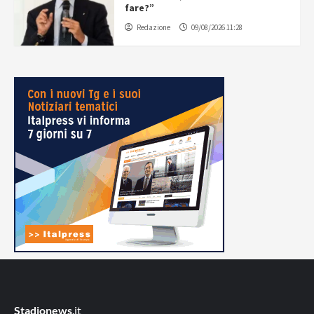
fare?”
Redazione
09/08/2026 11:28
Stadionews
.it