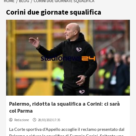
HOME
BLOG
CORINI DUE GIORNATE SQUALIFICA
Corini due giornate squalifica
Palermo, ridotta la squalifica a Corini: ci sarà
col Parma
Redazione
28/03/2023 17:35
La Corte sportiva d'Appello accoglie il reclamo presentato dal
Palermo e riduce la squalifica di Eugenio Corini. Soltanto una