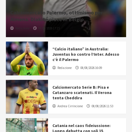
Calciomercato Palermo, ottimismo per
Almena. Diakité piace in Belgio
Redazione
08/08/2026 17:15
“Calcio italiano” in Australia:
Juventus ko contro l’Inter. Adesso
c’è il Palermo
Redazione
08/08/2026 16:09
Calciomercato Serie B: Pisa e
Catanzaro scatenati. Il Verona
tenta Cheddira
Andrea Cirrincione
08/08/2026 11:53
Catania nel caos fideiussione:
Longo debutta con soli 15