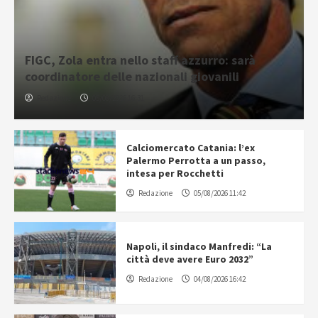
FIGC, Zola entra nello staff azzurro: sarà
coordinatore delle nazionali giovanili
Redazione
05/08/2026 16:31
Calciomercato Catania: l’ex
Palermo Perrotta a un passo,
intesa per Rocchetti
Redazione
05/08/2026 11:42
Napoli, il sindaco Manfredi: “La
città deve avere Euro 2032”
Redazione
04/08/2026 16:42