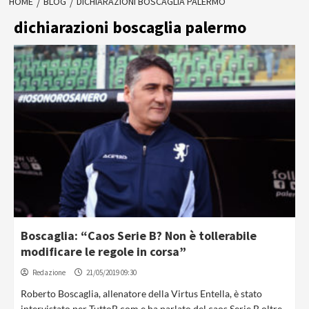
HOME
BLOG
DICHIARAZIONI BOSCAGLIA PALERMO
dichiarazioni boscaglia palermo
Boscaglia: “Caos Serie B? Non è tollerabile
modificare le regole in corsa”
Redazione
21/05/2019 09:30
Roberto Boscaglia, allenatore della Virtus Entella, è stato
intervistato per TuttoB.com e ha parlato del caos Serie B oltre