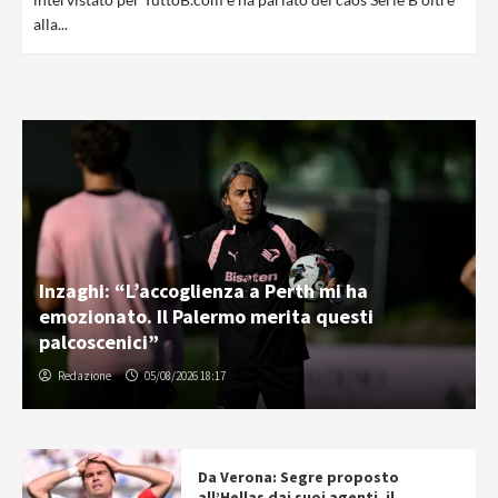
alla...
Inzaghi: “L’accoglienza a Perth mi ha
emozionato. Il Palermo merita questi
palcoscenici”
Redazione
05/08/2026 18:17
Da Verona: Segre proposto
all’Hellas dai suoi agenti, il