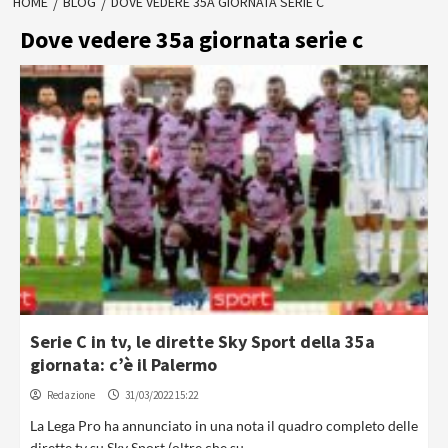
HOME
BLOG
DOVE VEDERE 35A GIORNATA SERIE C
Dove vedere 35a giornata serie c
Serie C in tv, le dirette Sky Sport della 35a
giornata: c’è il Palermo
Redazione
31/03/2022 15:22
La Lega Pro ha annunciato in una nota il quadro completo delle
dirette tv su Sky Sport (oltre che su...