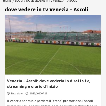
HOME
BLOG
DOVE VEDERE IN TV VENEZIA – ASCOLI
dove vedere in tv Venezia – Ascoli
Venezia – Ascoli: dove vederla in diretta tv,
streaming e orario d’inizio
Redazione
28/11/2020 07:23
Il Venezia non vuole perdere il "treno" promozione, l'Ascoli
invece naviga in acque agitate. Le due squadre si affrontano al...