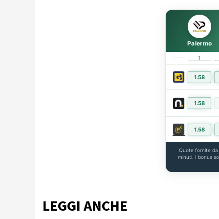
Palermo
1
1.58
1.58
1.58
Quote fornite d
minuti. I bonus s
LEGGI ANCHE