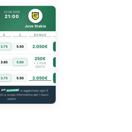
23.08.2026
21:00
Juve Stabia
X
2
BONUS
LINK
2.050€
3.75
5.50
PIÙ INFO
250€
3.65
5.60
PIÙ INFO
+ 2.000€
GRATIS
2.050€
PIÙ INFO
3.75
5.50
a
e aggiornate ogni 5
ono a scopo informativo per i nuovi
utenti.