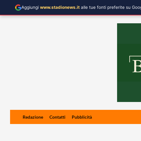
Aggiungi
www.stadionews.it
alle tue fonti preferite su Go
Skip
Redazione
Contatti
Pubblicità
to
content