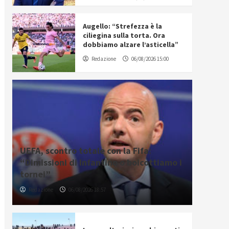
Augello: “Strefezza è la
ciliegina sulla torta. Ora
dobbiamo alzare l’asticella”
Redazione
06/08/2026 15:00
UEFA, scontro totale con la Fifa:
“Dimissioni di Infantino o boicottiamo i
tornei”
Redazione
06/08/2026 18:57