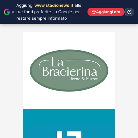
Aggiungi
www.stadionews.it
alle
tue fonti preferite su Google per
Aggiungi ora
restare sempre informato