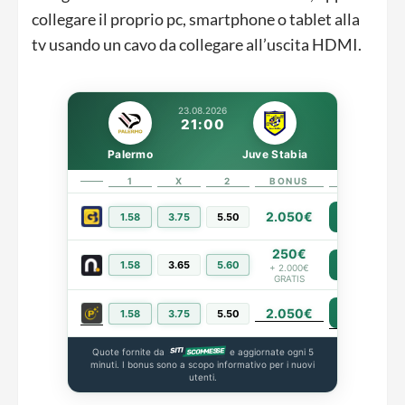
collegare il proprio pc, smartphone o tablet alla
tv usando un cavo da collegare all’uscita HDMI.
23.08.2026
21:00
Palermo
Juve Stabia
1
X
2
BONUS
LINK
2.050€
1.58
3.75
5.50
PIÙ INFO
250€
1.58
3.65
5.60
PIÙ INFO
+ 2.000€
GRATIS
2.050€
PIÙ INFO
1.58
3.75
5.50
Quote fornite da
e aggiornate ogni 5
minuti. I bonus sono a scopo informativo per i nuovi
utenti.