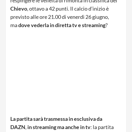
respingere le velleità di rimonta in classifica del
Chievo
, ottavo a 42 punti. Il calcio d’inizio è
previsto alle ore 21.00 di venerdì 26 giugno,
ma
dove vederla in diretta tv e streaming
?
La partita sarà trasmessa in esclusiva da
DAZN
,
in streaming ma anche in tv
: la partita