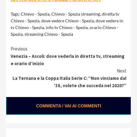
Tags:
Chievo - Spezia
,
Chievo - Spezia streaming
,
diretta tv
Chievo - Spezia
,
dove vedere Chievo - Spezia
,
dove vedere in
tv Chievo - Spezia
,
info tv Chievo - Spezia
,
orario Chievo -
Spezia
,
streaming Chievo - Spezia
Continue
Previous
Venezia – Ascoli: dove vederla in diretta tv, streaming
Reading
e orario d’inizio
Next
La Ternana e la Coppa Italia Serie C: “Non vinciamo dal
’38, volete che succeda nel 2020?”
COMMENTA / VAI AI COMMENTI