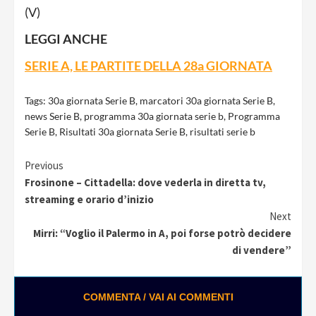
(V)
LEGGI
ANCHE
SERIE A, LE PARTITE DELLA 2
8
a GIORNATA
Tags:
30a giornata Serie B
,
marcatori 30a giornata Serie B
,
news Serie B
,
programma 30a giornata serie b
,
Programma
Serie B
,
Risultati 30a giornata Serie B
,
risultati serie b
Continue
Previous
Frosinone – Cittadella: dove vederla in diretta tv,
Reading
streaming e orario d’inizio
Next
Mirri: “Voglio il Palermo in A, poi forse potrò decidere
di vendere”
COMMENTA / VAI AI COMMENTI