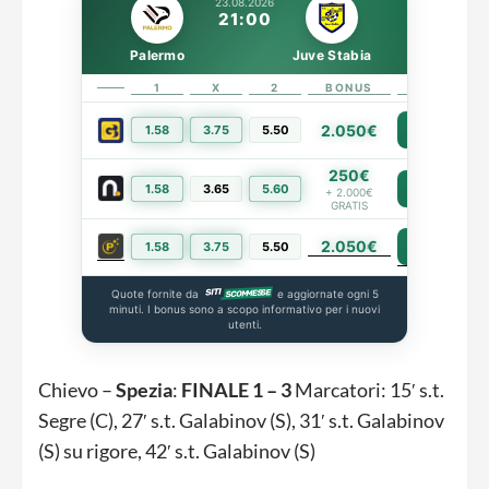
23.08.2026
21:00
Palermo
Juve Stabia
1
X
2
BONUS
LINK
2.050€
1.58
3.75
5.50
PIÙ INFO
250€
1.58
3.65
5.60
PIÙ INFO
+ 2.000€
GRATIS
2.050€
PIÙ INFO
1.58
3.75
5.50
Quote fornite da
e aggiornate ogni 5
minuti. I bonus sono a scopo informativo per i nuovi
utenti.
Chievo –
Spezia
:
FINALE 1 – 3
Marcatori: 15′ s.t.
Segre (C), 27′ s.t. Galabinov (S), 31′ s.t. Galabinov
(S) su rigore, 42′ s.t. Galabinov (S)