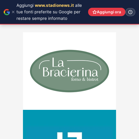
Aggiungi
www.stadionews.it
alle
tue fonti preferite su Google per
Aggiungi ora
restare sempre informato