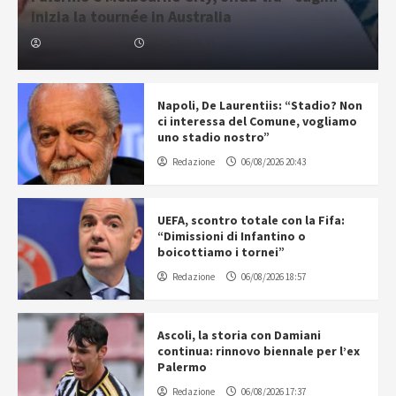
inizia la tournée in Australia
Gabriele Cavallaro
07/08/2026 06:30
Napoli, De Laurentiis: “Stadio? Non
ci interessa del Comune, vogliamo
uno stadio nostro”
Redazione
06/08/2026 20:43
UEFA, scontro totale con la Fifa:
“Dimissioni di Infantino o
boicottiamo i tornei”
Redazione
06/08/2026 18:57
Ascoli, la storia con Damiani
continua: rinnovo biennale per l’ex
Palermo
Redazione
06/08/2026 17:37