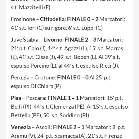
s.t. Mazzitelli (E)
Frosinone –
Cittadella
:
FINALE 0 – 2
Marcatori:
41′ s.t. Iori (C) su rigore, 6′ s.t. Luppi (C)
Juve Stabia –
Livorno
:
FINALE 2 – 3
Marcatori:
21′ p.t. Calo (J), 14′ s.t. Agazzi (L), 15′ s.t. Marras
(L), 41′ s.t. Cisse (J), 49′ s.t. Boben (L). Al 39′ s.t.
espulso Porcino (L), al 44′ s.t. espulso Ricci (J).
Perugia – Crotone:
FINALE 0 – 0
Al 25′ p.t.
espulso Di Chiara (P)
Pisa
– Pescara:
FINALE 1 – 1
Marcatori: 15′ p.t.
Belli (PI), 44′ s.t. Clemenza (PE). Al 15′ s.t. espulso
Bettella (PE), 50′ s.t. Soddino (PI)
Venezia
– Ascoli:
FINALE 2 – 1
Marcatori: 8′ p.t.
Aramu (V), 24′ p.t. Scamacca (A), 21′ s.t. Firenze