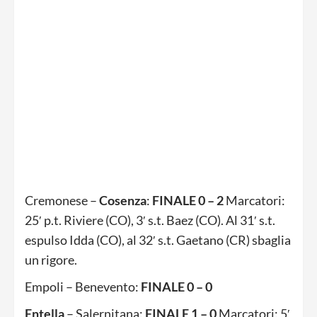
Cremonese –
Cosenza
:
FINALE 0 – 2
Marcatori:
25′ p.t. Riviere (CO), 3′ s.t. Baez (CO). Al 31′ s.t.
espulso Idda (CO), al 32′ s.t. Gaetano (CR) sbaglia
un rigore.
Empoli – Benevento:
FINALE 0 – 0
Entella
– Salernitana:
FINALE 1 – 0
Marcatori: 5′