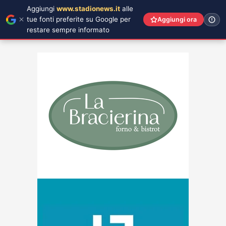
Aggiungi
www.stadionews.it
alle
tue fonti preferite su Google per
Aggiungi ora
restare sempre informato