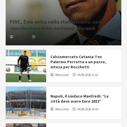
FIGC, Zola entra nello staff azzurro: sarà
coordinatore delle nazionali giovanili
Redazione
05/08/2026 16:31
Calciomercato Catania: l’ex
Palermo Perrotta a un passo,
intesa per Rocchetti
Redazione
05/08/2026 11:42
Napoli, il sindaco Manfredi: “La
città deve avere Euro 2032”
Redazione
04/08/2026 16:42