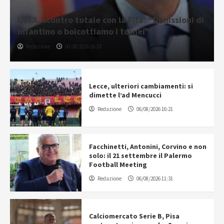
UEFA, scontro totale con la Fifa: “Dimissioni di
Infantino o boicottiamo i tornei”
Redazione
06/08/2026 18:57
Lecce, ulteriori cambiamenti: si
dimette l’ad Mencucci
Redazione
06/08/2026 16:21
Facchinetti, Antonini, Corvino e non
solo: il 21 settembre il Palermo
Football Meeting
Redazione
06/08/2026 11:31
Calciomercato Serie B, Pisa