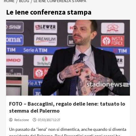
HOME
BLOG
LE IENE CONFERENZA STAMPA
Le Iene conferenza stampa
FOTO – Baccaglini, regalo delle Iene: tatuato lo
stemma del Palermo
Redazione
07/03/2017 12:27
Un passato da "iena" non si dimentica, anche quando si diventa
presidente del Palermo. Paul Baccaglini negli anni scorsi ha...