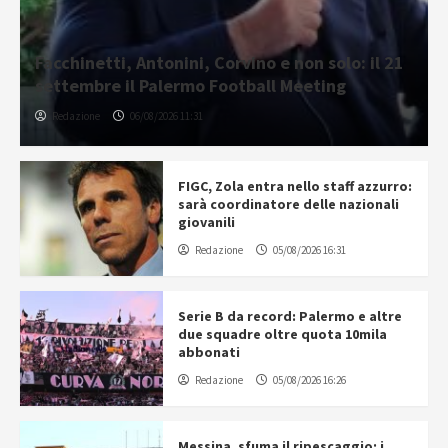
Facchinetti, Antonini, Corvino e non solo: il 21
settembre il Palermo Football Meeting
Redazione
06/08/2026 11:31
FIGC, Zola entra nello staff azzurro:
sarà coordinatore delle nazionali
giovanili
Redazione
05/08/2026 16:31
Serie B da record: Palermo e altre
due squadre oltre quota 10mila
abbonati
Redazione
05/08/2026 16:26
Messina, sfuma il ripescaggio: i