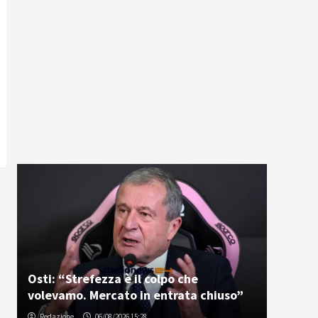
Osti: “Strefezza è il colpo che
volevamo. Mercato in entrata chiuso”
Redazione
06/08/2026 15:28