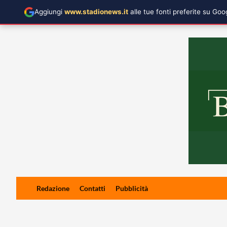
Aggiungi
www.stadionews.it
alle tue fonti preferite su Go
Skip
Redazione
Contatti
Pubblicità
to
content