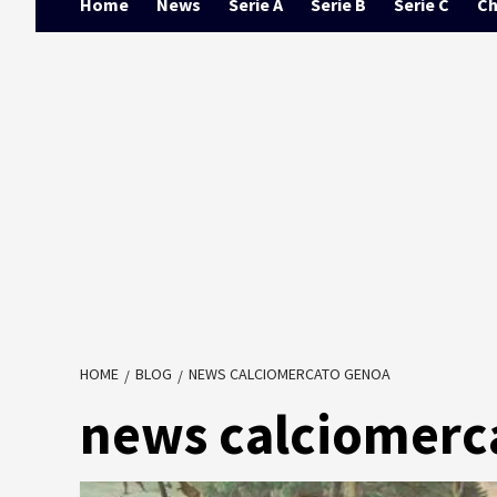
Home
News
Serie A
Serie B
Serie C
Ch
HOME
BLOG
NEWS CALCIOMERCATO GENOA
news calciomerc