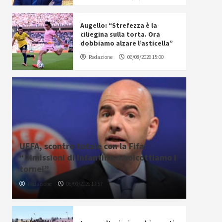
Augello: “Strefezza è la
ciliegina sulla torta. Ora
dobbiamo alzare l’asticella”
Redazione
06/08/2026 15:00
UEFA, scontro totale con la Fifa:
“Dimissioni di Infantino o boicottiamo i
tornei”
Redazione
06/08/2026 18:57