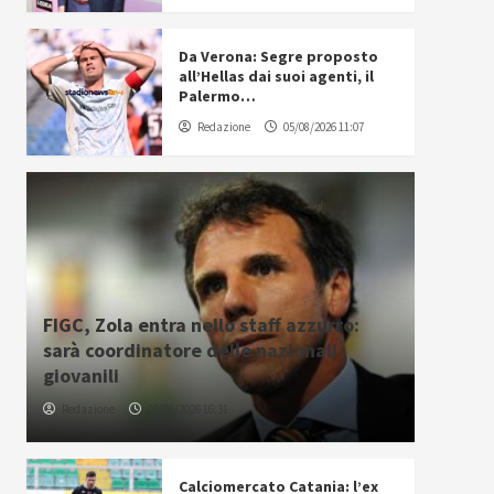
Da Verona: Segre proposto
all’Hellas dai suoi agenti, il
Palermo…
Redazione
05/08/2026 11:07
FIGC, Zola entra nello staff azzurro:
sarà coordinatore delle nazionali
giovanili
Redazione
05/08/2026 16:31
Calciomercato Catania: l’ex