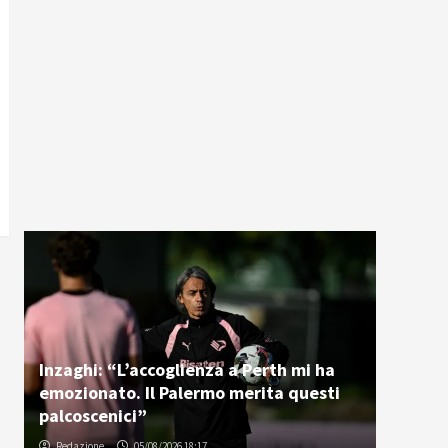
Inzaghi: “L’accoglienza a Perth mi ha
emozionato. Il Palermo merita questi
palcoscenici”
Redazione
05/08/2026 18:17