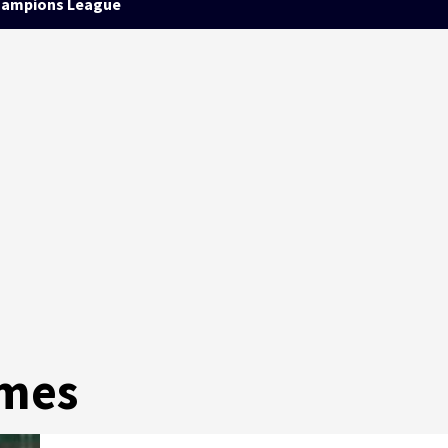
ampions League
omes