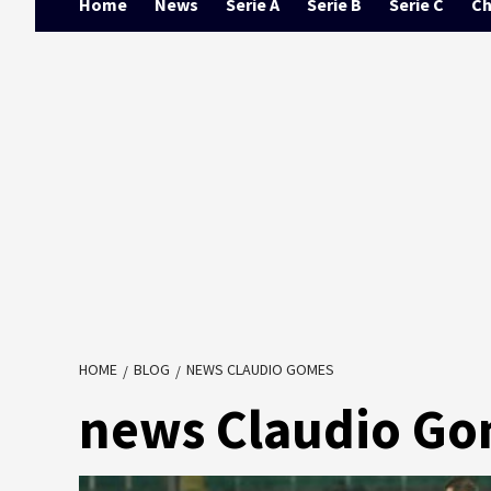
Home
News
Serie A
Serie B
Serie C
Ch
HOME
BLOG
NEWS CLAUDIO GOMES
news Claudio G