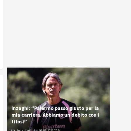
Inzaghi: “Palermo passo giusto per la
mia carriera. Abbiamo un debito con i
tifosi”
Redazione
09/08/2026 07:24