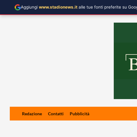
Aggiungi
www.stadionews.it
alle tue fonti preferite su Go
Skip
Redazione
Contatti
Pubblicità
to
content