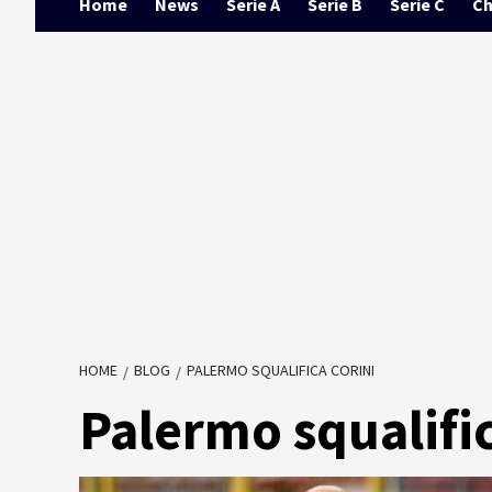
Home
News
Serie A
Serie B
Serie C
Ch
HOME
BLOG
PALERMO SQUALIFICA CORINI
Palermo squalifi