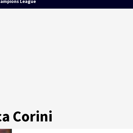
ampions League
ca Corini