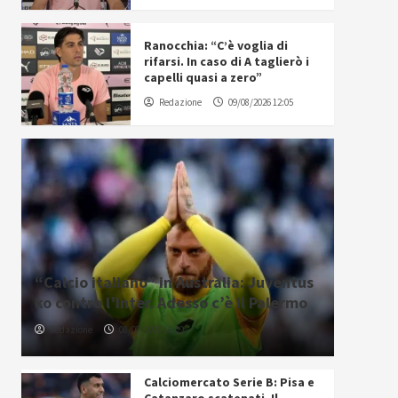
Ranocchia: “C’è voglia di
rifarsi. In caso di A taglierò i
capelli quasi a zero”
Redazione
09/08/2026 12:05
“Calcio italiano” in Australia: Juventus
ko contro l’Inter. Adesso c’è il Palermo
Redazione
08/08/2026 16:09
Calciomercato Serie B: Pisa e