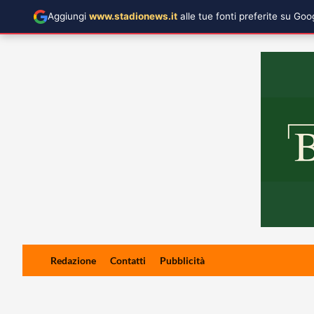
Aggiungi
www.stadionews.it
alle tue fonti preferite su Go
Skip
Redazione
Contatti
Pubblicità
to
content