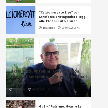
“Calciomercato Live” con
Strefezza protagonista: oggi
alle 19.30 sul sito e su Fb
Redazione
06/08/2026 06:45
Facchinetti, Antonini, Corvino e non
solo: il 21 settembre il Palermo Football
Meeting
Redazione
06/08/2026 11:31
GdS – “Palermo, Gyasi e Le