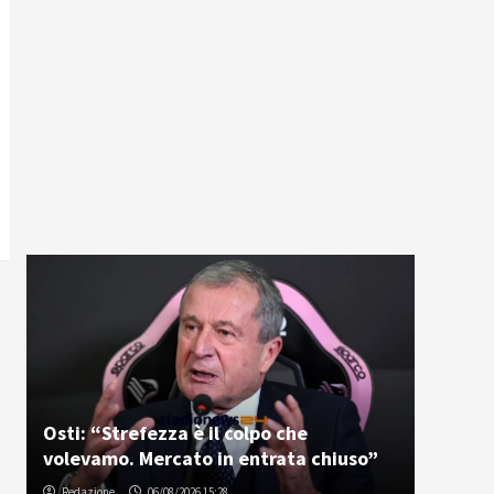
Osti: “Strefezza è il colpo che
volevamo. Mercato in entrata chiuso”
Redazione
06/08/2026 15:28