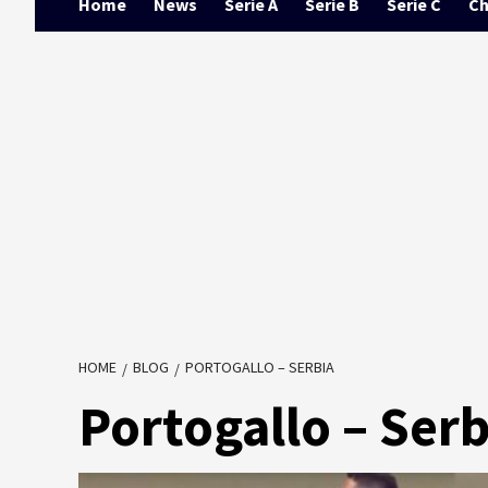
Home
News
Serie A
Serie B
Serie C
Ch
HOME
BLOG
PORTOGALLO – SERBIA
Portogallo – Serb