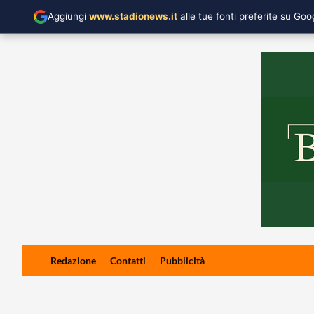
Aggiungi
www.stadionews.it
alle tue fonti preferite su Go
Skip
Redazione
Contatti
Pubblicità
to
content