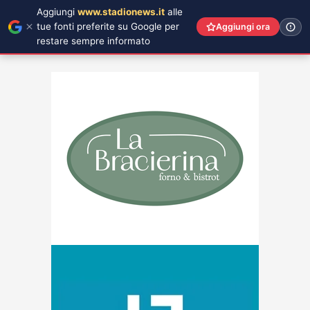
Aggiungi
www.stadionews.it
alle
tue fonti preferite su Google per
Aggiungi ora
restare sempre informato