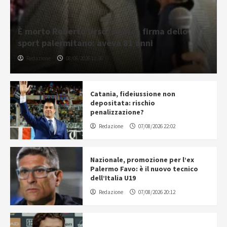
È morto Roberto Urso, storica firma dello
sport palermitano: aveva 81 anni
Redazione
08/08/2026 11:36
Catania, fideiussione non
depositata: rischio
penalizzazione?
Redazione
07/08/2026 22:02
Nazionale, promozione per l’ex
Palermo Favo: è il nuovo tecnico
dell’Italia U19
Redazione
07/08/2026 20:12