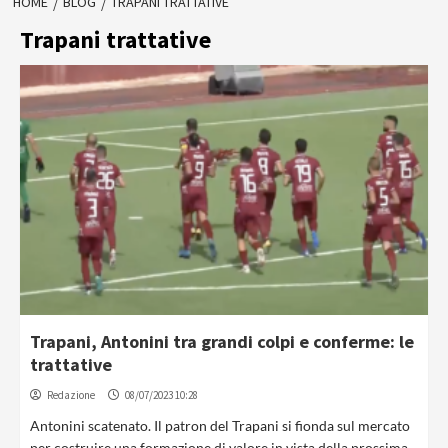
HOME
BLOG
TRAPANI TRATTATIVE
Trapani trattative
Trapani, Antonini tra grandi colpi e conferme: le
trattative
Redazione
08/07/2023 10:28
Antonini scatenato. Il patron del Trapani si fionda sul mercato
per costruire una formazione di valore in vista della prossima...