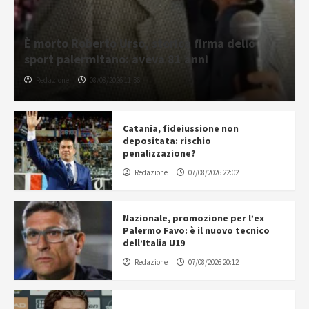
È morto Roberto Urso, storica firma dello
sport palermitano: aveva 81 anni
Redazione
08/08/2026 11:36
Catania, fideiussione non
depositata: rischio
penalizzazione?
Redazione
07/08/2026 22:02
Nazionale, promozione per l’ex
Palermo Favo: è il nuovo tecnico
dell’Italia U19
Redazione
07/08/2026 20:12