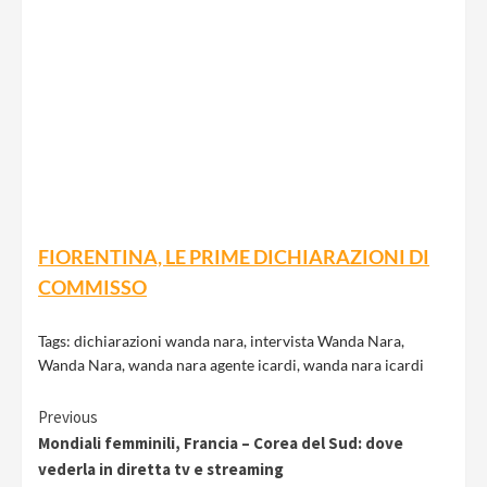
FIORENTINA, LE PRIME DICHIARAZIONI DI
COMMISSO
Tags:
dichiarazioni wanda nara
,
intervista Wanda Nara
,
Wanda Nara
,
wanda nara agente icardi
,
wanda nara icardi
Continue
Previous
Mondiali femminili, Francia – Corea del Sud: dove
Reading
vederla in diretta tv e streaming