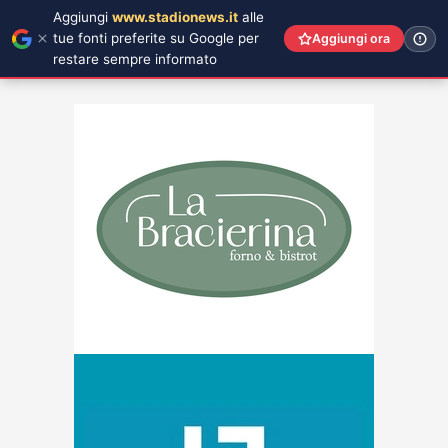
Aggiungi
www.stadionews.it
alle
tue fonti preferite su Google per
Aggiungi ora
restare sempre informato