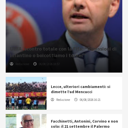
UEFA, scontro totale con la Fifa: “Dimissioni di
Infantino o boicottiamo i tornei”
Redazione
06/08/2026 18:57
Lecce, ulteriori cambiamenti: si
dimette l’ad Mencucci
Redazione
06/08/2026 16:21
Facchinetti, Antonini, Corvino e non
solo: il 21 settembre il Palermo