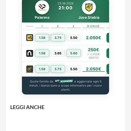
23.08.2026
21:00
Palermo
Juve Stabia
1
X
2
BONUS
LINK
2.050€
1.58
3.75
5.50
PIÙ INFO
250€
1.58
3.65
5.60
PIÙ INFO
+ 2.000€
GRATIS
2.050€
PIÙ INFO
1.58
3.75
5.50
Quote fornite da
e aggiornate ogni 5
minuti. I bonus sono a scopo informativo per i nuovi
utenti.
LEGGI ANCHE