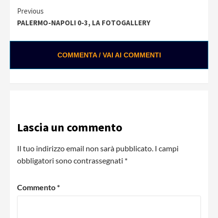
Continue
Previous
PALERMO-NAPOLI 0-3, LA FOTOGALLERY
Reading
COMMENTA / VAI AI COMMENTI
Lascia un commento
Il tuo indirizzo email non sarà pubblicato.
I campi
obbligatori sono contrassegnati
*
Commento
*