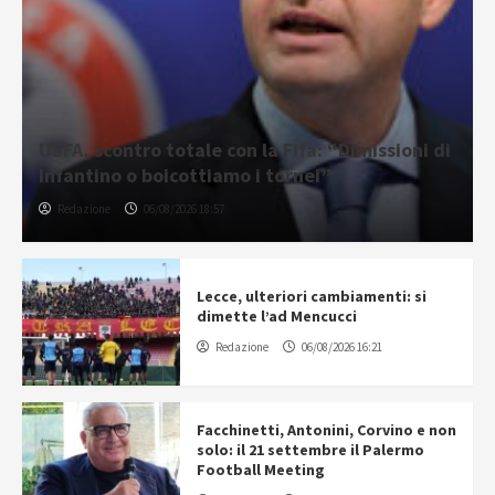
UEFA, scontro totale con la Fifa: “Dimissioni di
Infantino o boicottiamo i tornei”
Redazione
06/08/2026 18:57
Lecce, ulteriori cambiamenti: si
dimette l’ad Mencucci
Redazione
06/08/2026 16:21
Facchinetti, Antonini, Corvino e non
solo: il 21 settembre il Palermo
Football Meeting