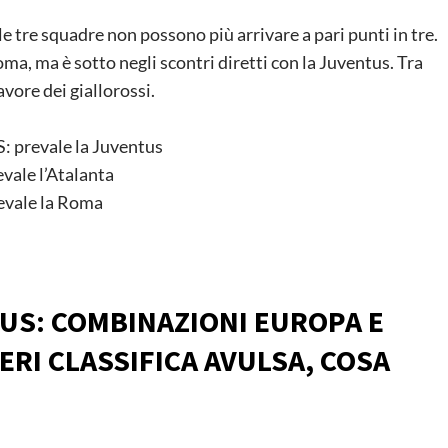
e tre squadre non possono più arrivare a pari punti in tre.
Roma, ma è sotto negli scontri diretti con la Juventus. Tra
vore dei giallorossi.
revale la Juventus
le l’Atalanta
ale la Roma
US: COMBINAZIONI EUROPA E
RI CLASSIFICA AVULSA, COSA