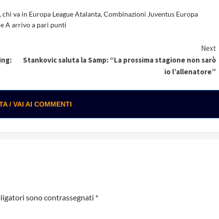
,
chi va in Europa League Atalanta
,
Combinazioni Juventus Europa
e A arrivo a pari punti
Next
ing:
Stankovic saluta la Samp: “La prossima stagione non sarò
io l’allenatore”
 / VAI AI COMMENTI
ligatori sono contrassegnati
*