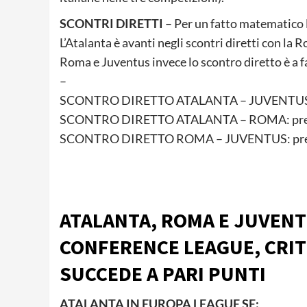
SCONTRI DIRETTI
– Per un fatto matematico l
L’Atalanta è avanti negli scontri diretti con la 
Roma e Juventus invece lo scontro diretto è a fa
–
SCONTRO DIRETTO ATALANTA – JUVENTUS: p
SCONTRO DIRETTO ATALANTA – ROMA: preva
SCONTRO DIRETTO ROMA – JUVENTUS: prev
ATALANTA, ROMA E JUVENT
CONFERENCE LEAGUE, CRITE
SUCCEDE A PARI PUNTI
ATALANTA IN EUROPA LEAGUE SE: