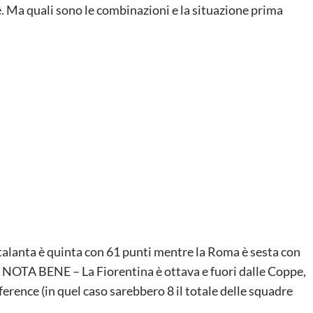
. Ma quali sono le combinazioni e la situazione prima
Atalanta è quinta con 61 punti mentre la Roma è sesta con
. NOTA BENE – La Fiorentina è ottava e fuori dalle Coppe,
erence (in quel caso sarebbero 8 il totale delle squadre