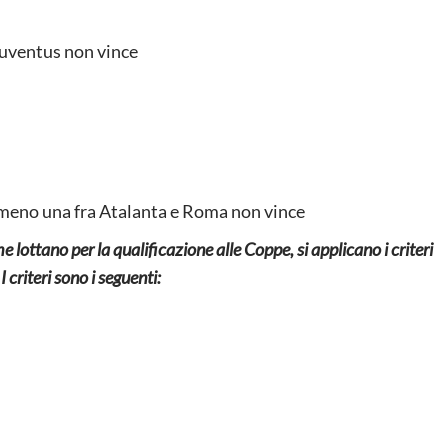
Juventus non vince
lmeno una fra Atalanta e Roma non vince
e lottano per la qualificazione alle Coppe, si applicano i criteri
 criteri sono i seguenti: