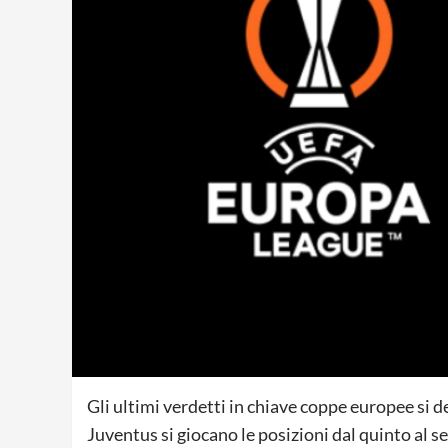
Gli ultimi verdetti in chiave coppe europee si d
Juventus si giocano le posizioni dal quinto al 