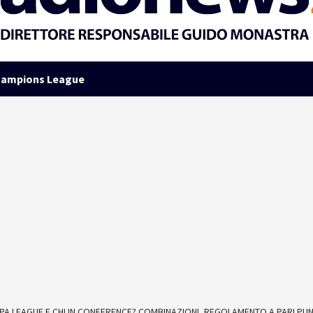
ampions League
OPA LEAGUE E CHI IN CONFERENCE? COMBINAZIONI, REGOLAMENTO A PARI PUN