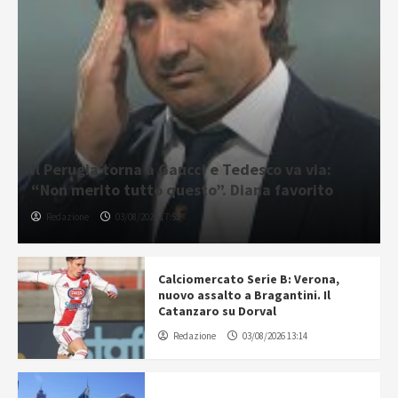
Il Perugia torna a Gaucci e Tedesco va via:
“Non merito tutto questo”. Diana favorito
Redazione
03/08/2026 17:55
Calciomercato Serie B: Verona,
nuovo assalto a Bragantini. Il
Catanzaro su Dorval
Redazione
03/08/2026 13:14