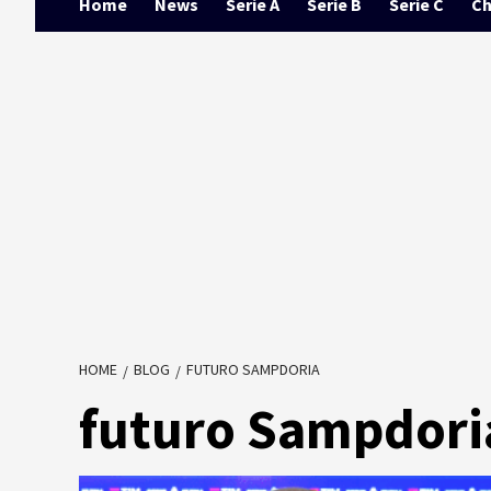
Home
News
Serie A
Serie B
Serie C
Ch
HOME
BLOG
FUTURO SAMPDORIA
futuro Sampdori