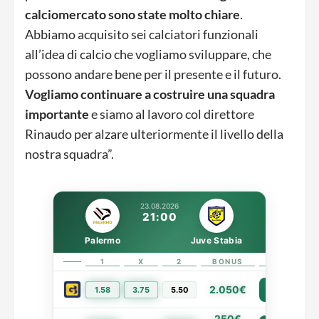
calciomercato sono state molto chiare
.
Abbiamo acquisito sei calciatori funzionali
all’idea di calcio che vogliamo sviluppare, che
possono andare bene per il presente e il futuro.
Vogliamo continuare a costruire una squadra
importante
e siamo al lavoro col direttore
Rinaudo per alzare ulteriormente il livello della
nostra squadra”.
23.08.2026
21:00
Palermo
Juve Stabia
1
X
2
BONUS
LINK
2.050€
1.58
3.75
5.50
PIÙ INFO
250€