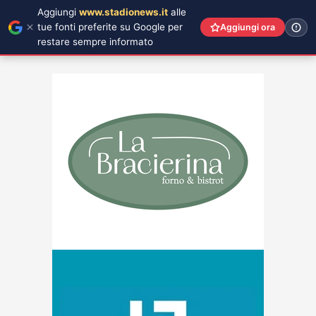
Aggiungi
www.stadionews.it
alle
tue fonti preferite su Google per
Aggiungi ora
restare sempre informato