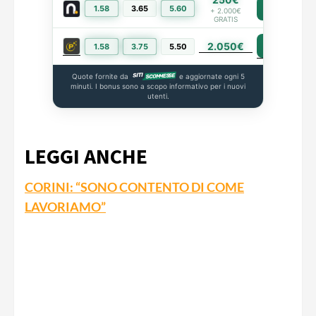
1.58
3.65
5.60
PIÙ INFO
+ 2.000€
GRATIS
2.050€
PIÙ INFO
1.58
3.75
5.50
Quote fornite da
e aggiornate ogni 5
minuti. I bonus sono a scopo informativo per i nuovi
utenti.
LEGGI ANCHE
CORINI: “SONO CONTENTO DI COME
LAVORIAMO”