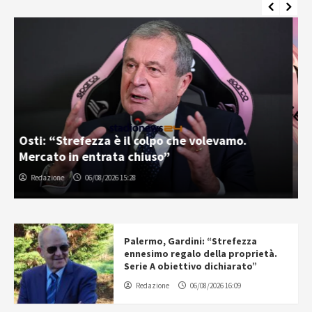
Palermo e Melbourne City, sfida tra “cugini”:
inizia la tournée in Australia
Gabriele Cavallaro
07/08/2026 06:30
Palermo, Gardini: “Strefezza
ennesimo regalo della proprietà.
Serie A obiettivo dichiarato”
Redazione
06/08/2026 16:09