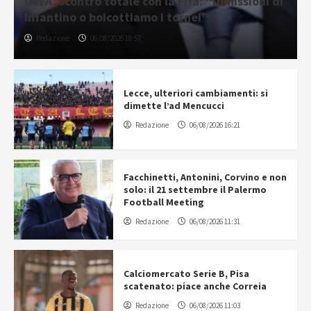
UEFA, scontro totale con la Fifa: “Dimissioni di
Infantino o boicottiamo i tornei”
Redazione
06/08/2026 18:57
Lecce, ulteriori cambiamenti: si
dimette l’ad Mencucci
Redazione
06/08/2026 16:21
Facchinetti, Antonini, Corvino e non
solo: il 21 settembre il Palermo
Football Meeting
Redazione
06/08/2026 11:31
Calciomercato Serie B, Pisa
scatenato: piace anche Correia
Redazione
06/08/2026 11:03