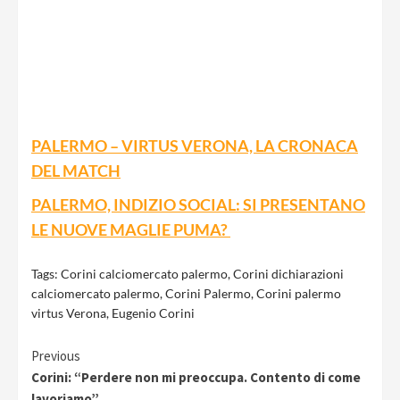
PALERMO – VIRTUS VERONA, LA CRONACA
DEL MATCH
PALERMO, INDIZIO SOCIAL: SI PRESENTANO
LE NUOVE MAGLIE PUMA?
Tags:
Corini calciomercato palermo
,
Corini dichiarazioni
calciomercato palermo
,
Corini Palermo
,
Corini palermo
virtus Verona
,
Eugenio Corini
Continue
Previous
Corini: “Perdere non mi preoccupa. Contento di come
Reading
lavoriamo”