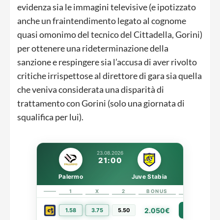
evidenza sia le immagini televisive (e ipotizzato
anche un fraintendimento legato al cognome
quasi omonimo del tecnico del Cittadella, Gorini)
per ottenere una rideterminazione della
sanzione e respingere sia l’accusa di aver rivolto
critiche irrispettose al direttore di gara sia quella
che veniva considerata una disparità di
trattamento con Gorini (solo una giornata di
squalifica per lui).
23.08.2026
21:00
Palermo
Juve Stabia
1
X
2
BONUS
LINK
2.050€
1.58
3.75
5.50
PIÙ INFO