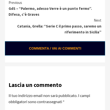
Continue
Previous
GdS – “Palermo, adesso Verre è un punto fermo”.
Reading
Difesa, c’è Graves
Next
Catania, Grella: “Serie C il primo passo, saremo un
riferimento in Sicilia”
COMMENTA / VAI AI COMMENTI
Lascia un commento
Il tuo indirizzo email non sarà pubblicato.
I campi
obbligatori sono contrassegnati
*