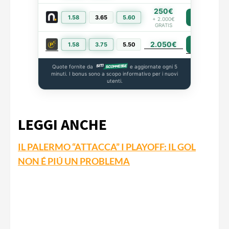
250€
1.58
3.65
5.60
PIÙ INFO
+ 2.000€
GRATIS
2.050€
PIÙ INFO
1.58
3.75
5.50
Quote fornite da
e aggiornate ogni 5
minuti. I bonus sono a scopo informativo per i nuovi
utenti.
LEGGI ANCHE
IL PALERMO “ATTACCA” I PLAYOFF: IL GOL
NON É PIÚ UN PROBLEMA