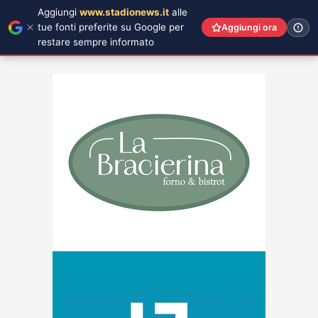
Aggiungi
www.stadionews.it
alle
tue fonti preferite su Google per
Aggiungi ora
restare sempre informato