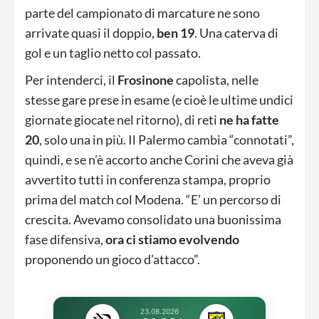
parte del campionato di marcature ne sono
arrivate quasi il doppio,
ben 19
. Una caterva di
gol e un taglio netto col passato.
Per intenderci, il
Frosinone
capolista, nelle
stesse gare prese in esame (e cioè le ultime undici
giornate giocate nel ritorno), di reti
ne ha fatte
20
, solo una in più. Il Palermo cambia “connotati”,
quindi, e se n’è accorto anche Corini che aveva già
avvertito tutti in conferenza stampa, proprio
prima del match col Modena. “E’ un percorso di
crescita. Avevamo consolidato una buonissima
fase difensiva,
ora ci stiamo evolvendo
proponendo un gioco d’attacco”.
23.08.2026