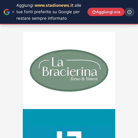
Aggiungi
www.stadionews.it
alle
tue fonti preferite su Google per
Aggiungi ora
restare sempre informato