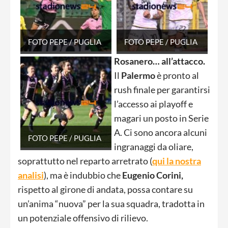
FOTO PEPE / PUGLIA
FOTO PEPE / PUGLIA
Rosanero… all’attacco.
Il
Palermo
è pronto al
rush finale per garantirsi
l’accesso ai playoff e
magari un posto in Serie
A. Ci sono ancora alcuni
FOTO PEPE / PUGLIA
ingranaggi da oliare,
soprattutto nel reparto arretrato (
qui la nostra
analisi
), ma è indubbio che
Eugenio Corini,
rispetto al girone di andata, possa contare su
un’anima “nuova” per la sua squadra, tradotta in
un potenziale offensivo di rilievo.