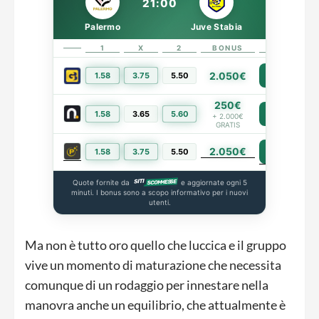
21:00
Palermo
Juve Stabia
1
X
2
BONUS
LINK
2.050€
1.58
3.75
5.50
PIÙ INFO
250€
1.58
3.65
5.60
PIÙ INFO
+ 2.000€
GRATIS
2.050€
PIÙ INFO
1.58
3.75
5.50
Quote fornite da
e aggiornate ogni 5
minuti. I bonus sono a scopo informativo per i nuovi
utenti.
Ma non è tutto oro quello che luccica e il gruppo
vive un momento di maturazione che necessita
comunque di un rodaggio per innestare nella
manovra anche un equilibrio, che attualmente è