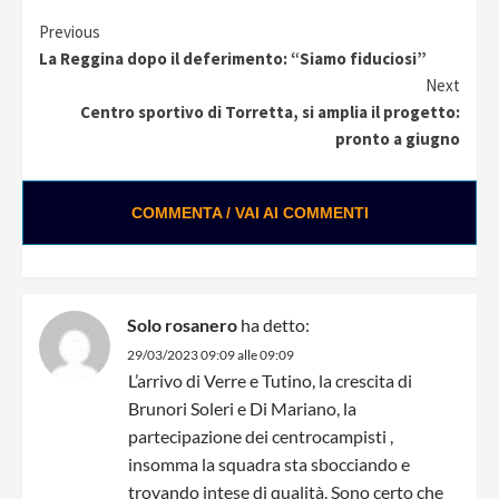
Continue
Previous
La Reggina dopo il deferimento: “Siamo fiduciosi”
Reading
Next
Centro sportivo di Torretta, si amplia il progetto:
pronto a giugno
COMMENTA / VAI AI COMMENTI
Solo rosanero
ha detto:
29/03/2023 09:09 alle 09:09
L’arrivo di Verre e Tutino, la crescita di
Brunori Soleri e Di Mariano, la
partecipazione dei centrocampisti ,
insomma la squadra sta sbocciando e
trovando intese di qualità. Sono certo che