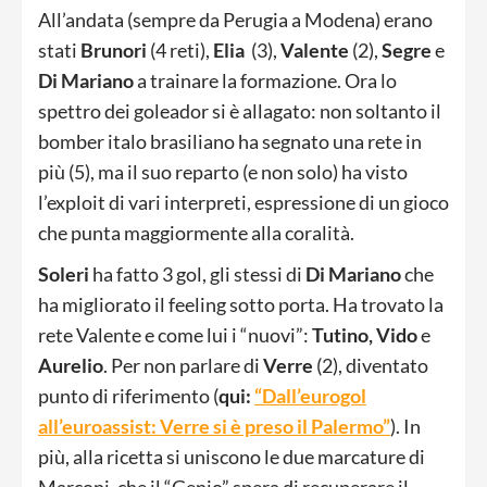
All’andata (sempre da Perugia a Modena) erano
stati
Brunori
(4 reti),
Elia
(3),
Valente
(2),
Segre
e
Di Mariano
a trainare la formazione. Ora lo
spettro dei goleador si è allagato: non soltanto il
bomber italo brasiliano ha segnato una rete in
più (5), ma il suo reparto (e non solo) ha visto
l’exploit di vari interpreti, espressione di un gioco
che punta maggiormente alla coralità.
Soleri
ha fatto 3 gol, gli stessi di
Di Mariano
che
ha migliorato il feeling sotto porta. Ha trovato la
rete Valente e come lui i “nuovi”:
Tutino, Vido
e
Aurelio
. Per non parlare di
Verre
(2), diventato
punto di riferimento (
qui:
“Dall’eurogol
all’euroassist: Verre si è preso il Palermo”
). In
più, alla ricetta si uniscono le due marcature di
Marconi, che il “Genio” spera di recuperare il