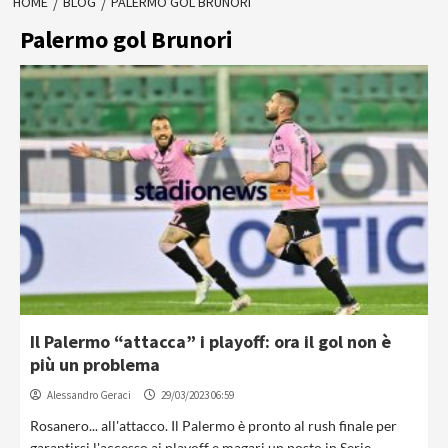
HOME
BLOG
PALERMO GOL BRUNORI
Palermo gol Brunori
Il Palermo “attacca” i playoff: ora il gol non è
più un problema
Alessandro Geraci
29/03/2023 06:59
Rosanero... all'attacco. Il Palermo è pronto al rush finale per
garantirsi l'accesso ai playoff e magari un posto in Serie...