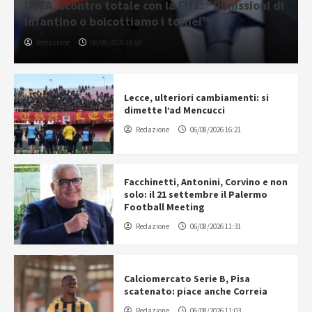
UEFA, scontro totale con la Fifa: “Dimissioni di
Infantino o boicottiamo i tornei”
Redazione
06/08/2026 18:57
Lecce, ulteriori cambiamenti: si
dimette l’ad Mencucci
Redazione
06/08/2026 16:21
Facchinetti, Antonini, Corvino e non
solo: il 21 settembre il Palermo
Football Meeting
Redazione
06/08/2026 11:31
Calciomercato Serie B, Pisa
scatenato: piace anche Correia
Redazione
06/08/2026 11:03